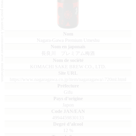
L'abus d'alcool est dangereux pour la santé, à consommer avec modération.
Nagara-Gawa Premium Umeshu
長良川 プレミアム梅酒
KOMACHI SAKE BREW CO., LTD.
https://www.nagaragawa.co.jp/item/nagaragawa/-720ml.html
Gifu
Japon
4994459830133
12
%