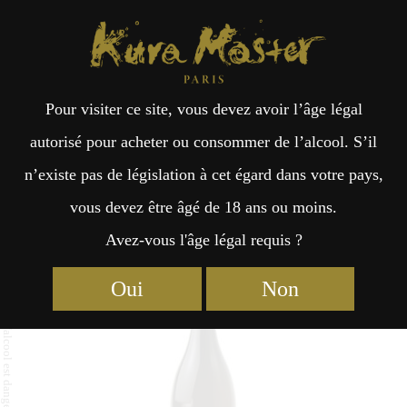
Kura Master Paris
Recherche
Kuramoto
Points de vente
Fr
日
Pour visiter ce site, vous devez avoir l’âge légal
an
本
Nagara-Gawa Premium Umeshu
autorisé pour acheter ou consommer de l’alcool. S’il
n’existe pas de législation à cet égard dans votre pays,
çai
語
vous devez être âgé de 18 ans ou moins.
Avez-vous l'âge légal requis ?
Umeshu : Médaille de Platine 2023
s
Oui
Non