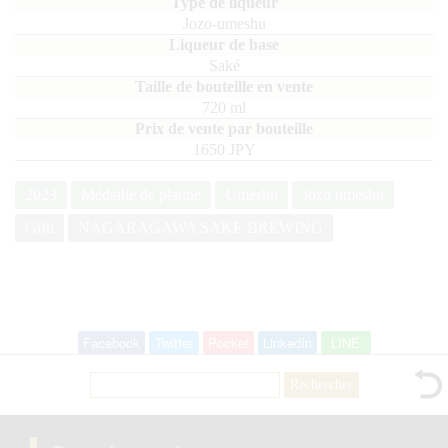
Jozo-umeshu
Saké
720
ml
1650 JPY
2023
Médaille de platine
Umeshu
Jōzō umeshu
Gifu
NAGARAGAWA SAKE BREWING
Facebook
Twitter
Pocket
LinkedIn
LINE
Rechercher :