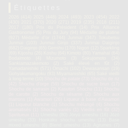
Étiquettes
2026
(414)
2025
(448)
2024
(493)
2023
(454)
2022
(430)
2021
(370)
2020
(271)
2019
(235)
2018
(211)
2017
(180)
Prix du Président
(14)
Prix Alliance
Gastronomie
(5)
Prix du Jury
(94)
Médaille de platine
(927)
Médaille d’or
(1744)
Junmai
(347)
Tokubetsu
Junmai
(103)
Junmai Ginjo
(337)
Junmai Daiginjo
(682)
Daiginjo
(65)
Genshu
(170)
Nigori
(12)
Sparkling
(69)
Kijoshu
(26)
Koshu
(64)
Kimoto
(80)
Yamahaï
(64)
Bodaïmoto
(4)
Mizumoto
(3)
Sokujomoto
(34)
Sankiamazakemoto
(2)
Saké élevé en fût
(2)
Yamadanishiki
(571)
Omachi
(102)
Dewasansan
(19)
Gohyakumangoku
(93)
Miyamanishiki
(65)
Saké vieilli
à long terme
(10)
Shochu de patate
(73)
Shochu de riz
(42)
Shochu d'orge
(59)
Shochu de sucre brun
(17)
Shochu de sarrasin
(2)
Kasutori Shochu
(11)
Shochu
de carotte
(2)
Shochu de sésame
(2)
Shochu aux
marrons
(1)
Awamori
(26)
Liqueur à base d'Awamori
(1)
Liqueur blanche
(1)
Shochu mélangé
(4)
Shochu
aromatisés
(1)
Shochu variés
(1)
Vieillis en fût
(32)
Spiritueux
(11)
Umeshu
(80)
Jōryū umeshu
(16)
Jōzō
umeshu
(33)
Honkaku shochu umeshu
(13)
Base
mixed umeshu
(6)
Blend umeshu
(13)
Agrumes
(7)