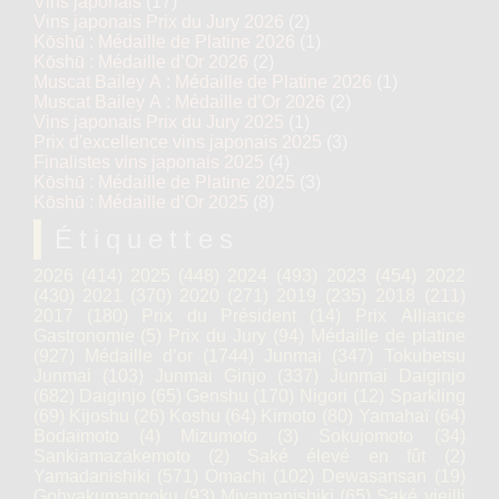
Vins japonais
(17)
Vins japonais Prix du Jury 2026
(2)
Kōshū : Médaille de Platine 2026
(1)
Kōshū : Médaille d’Or 2026
(2)
Muscat Bailey A : Médaille de Platine 2026
(1)
Muscat Bailey A : Médaille d’Or 2026
(2)
Vins japonais Prix du Jury 2025
(1)
Prix d'excellence vins japonais 2025
(3)
Finalistes vins japonais 2025
(4)
Kōshū : Médaille de Platine 2025
(3)
Kōshū : Médaille d’Or 2025
(8)
Étiquettes
2026
(414)
2025
(448)
2024
(493)
2023
(454)
2022
(430)
2021
(370)
2020
(271)
2019
(235)
2018
(211)
2017
(180)
Prix du Président
(14)
Prix Alliance
Gastronomie
(5)
Prix du Jury
(94)
Médaille de platine
(927)
Médaille d’or
(1744)
Junmai
(347)
Tokubetsu
Junmai
(103)
Junmai Ginjo
(337)
Junmai Daiginjo
(682)
Daiginjo
(65)
Genshu
(170)
Nigori
(12)
Sparkling
(69)
Kijoshu
(26)
Koshu
(64)
Kimoto
(80)
Yamahaï
(64)
Bodaïmoto
(4)
Mizumoto
(3)
Sokujomoto
(34)
Sankiamazakemoto
(2)
Saké élevé en fût
(2)
Yamadanishiki
(571)
Omachi
(102)
Dewasansan
(19)
Gohyakumangoku
(93)
Miyamanishiki
(65)
Saké vieilli