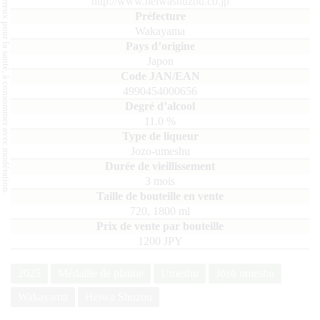
L'abus d'alcool est dangereux pour la santé, à consommer avec modération.
http://www.heiwashuzou.co.jp
Wakayama
Japon
4990454000656
11.0
%
Jozo-umeshu
3 mois
720, 1800
ml
1200 JPY
2025
Médaille de platine
Umeshu
Jōzō umeshu
Wakayama
Heiwa Shuzou