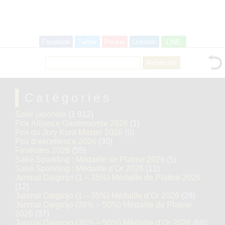
Facebook
Twitter
Pocket
LinkedIn
LINE
Rechercher :
Catégories
Saké japonais
(1 912)
Prix Alliance Gastronomie 2026
(1)
Prix du Jury Kura Master 2026
(9)
Prix d’excellence 2026
(30)
Finalistes 2026
(55)
Saké Sparkling : Médaille de Platine 2026
(5)
Saké Sparkling : Médaille d’Or 2026
(11)
Junmai Daiginjo (1 – 35%) Médaille de Platine 2026
(12)
Junmai Daiginjo (1 – 35%) Médaille d’Or 2026
(29)
Junmai Daiginjo (36% – 50%) Médaille de Platine
2026
(37)
Junmai Daiginjo (36% – 50%) Médaille d’Or 2026
(68)