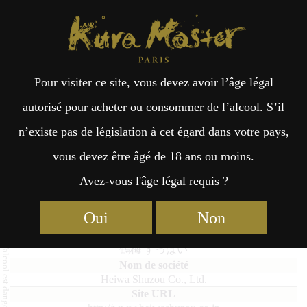
Kura Master Paris
Recherche
Kuramoto
Points de vente
Fr
日
Pour visiter ce site, vous devez avoir l’âge légal
an
本
Tsuru-ume Suppai
autorisé pour acheter ou consommer de l’alcool. S’il
n’existe pas de législation à cet égard dans votre pays,
çai
語
vous devez être âgé de 18 ans ou moins.
Avez-vous l'âge légal requis ?
Umeshu : Médaille de Platine 2025
s
Oui
Non
Tsuru-ume Suppai
鶴梅 すっぱい
Heiwa Shuzou Co., Ltd.