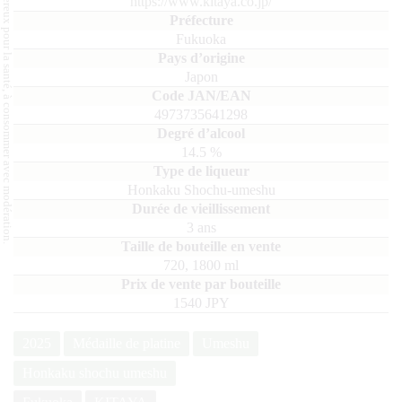
L'abus d'alcool est dangereux pour la santé, à consommer avec modération.
https://www.kitaya.co.jp/
Fukuoka
Japon
4973735641298
14.5
%
Honkaku Shochu-umeshu
3 ans
720, 1800
ml
1540 JPY
2025
Médaille de platine
Umeshu
Honkaku shochu umeshu