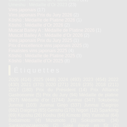
Umeshu : Médaille d’Or 2023
(23)
Vins japonais
(17)
Vins japonais Prix du Jury 2026
(2)
Kōshū : Médaille de Platine 2026
(1)
Kōshū : Médaille d’Or 2026
(2)
Muscat Bailey A : Médaille de Platine 2026
(1)
Muscat Bailey A : Médaille d’Or 2026
(2)
Vins japonais Prix du Jury 2025
(1)
Prix d'excellence vins japonais 2025
(3)
Finalistes vins japonais 2025
(4)
Kōshū : Médaille de Platine 2025
(3)
Kōshū : Médaille d’Or 2025
(8)
Étiquettes
2026
(414)
2025
(448)
2024
(493)
2023
(454)
2022
(430)
2021
(370)
2020
(271)
2019
(235)
2018
(211)
2017
(180)
Prix du Président
(14)
Prix Alliance
Gastronomie
(5)
Prix du Jury
(94)
Médaille de platine
(927)
Médaille d’or
(1744)
Junmai
(347)
Tokubetsu
Junmai
(103)
Junmai Ginjo
(337)
Junmai Daiginjo
(682)
Daiginjo
(65)
Genshu
(170)
Nigori
(12)
Sparkling
(69)
Kijoshu
(26)
Koshu
(64)
Kimoto
(80)
Yamahaï
(64)
Bodaïmoto
(4)
Mizumoto
(3)
Sokujomoto
(34)
Sankiamazakemoto
(2)
Saké élevé en fût
(2)