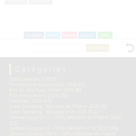
Fukuoka
KITAYA
Facebook
Twitter
Pocket
LinkedIn
LINE
Rechercher :
Catégories
Saké japonais
(1 912)
Prix Alliance Gastronomie 2026
(1)
Prix du Jury Kura Master 2026
(9)
Prix d’excellence 2026
(30)
Finalistes 2026
(55)
Saké Sparkling : Médaille de Platine 2026
(5)
Saké Sparkling : Médaille d’Or 2026
(11)
Junmai Daiginjo (1 – 35%) Médaille de Platine 2026
(12)
Junmai Daiginjo (1 – 35%) Médaille d’Or 2026
(29)
Junmai Daiginjo (36% – 50%) Médaille de Platine