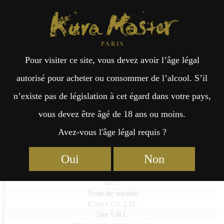
Kura Master Paris
Recherche
Kuramoto
Points de vente
Fr
日
Pour visiter ce site, vous devez avoir l’âge légal
an
本
Koizora
autorisé pour acheter ou consommer de l’alcool. S’il
n’existe pas de législation à cet égard dans votre pays,
çai
語
vous devez être âgé de 18 ans ou moins.
Avez-vous l'âge légal requis ?
Umeshu : Médaille de Platine 2025
s
Oui
Non
Koizora
恋空
Kitaya Co.,Ltd.