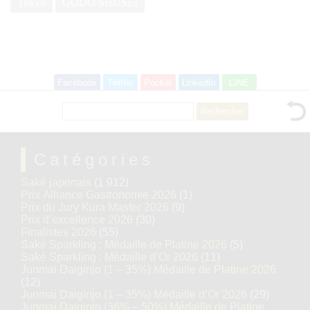
Tokyo
GODO SHUSEI
Facebook
Twitter
Pocket
LinkedIn
LINE
Rechercher :
Catégories
Saké japonais
(1 912)
Prix Alliance Gastronomie 2026
(1)
Prix du Jury Kura Master 2026
(9)
Prix d’excellence 2026
(30)
Finalistes 2026
(55)
Saké Sparkling : Médaille de Platine 2026
(5)
Saké Sparkling : Médaille d’Or 2026
(11)
Junmai Daiginjo (1 – 35%) Médaille de Platine 2026
(12)
Junmai Daiginjo (1 – 35%) Médaille d’Or 2026
(29)
Junmai Daiginjo (36% – 50%) Médaille de Platine