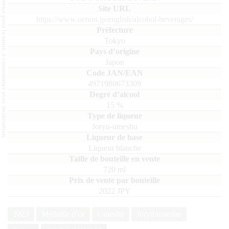
L'abus d'alcool est dangereux pour la santé, à consommer avec modération.
https://www.oenon.jp/english/alcohol-beverages/
Tokyo
Japon
4971980673309
15
%
Joryu-umeshu
Liqueur blanche
720
ml
2022 JPY
2023
Médaille d’or
Umeshu
Jōryū umeshu