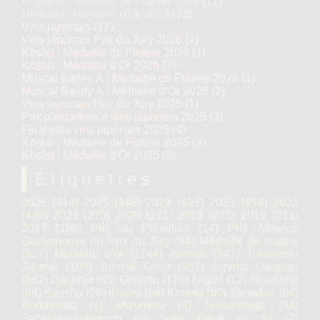
Umeshu : Médaille de Platine 2023
(11)
Umeshu : Médaille d’Or 2023
(23)
Vins japonais
(17)
Vins japonais Prix du Jury 2026
(2)
Kōshū : Médaille de Platine 2026
(1)
Kōshū : Médaille d’Or 2026
(2)
Muscat Bailey A : Médaille de Platine 2026
(1)
Muscat Bailey A : Médaille d’Or 2026
(2)
Vins japonais Prix du Jury 2025
(1)
Prix d'excellence vins japonais 2025
(3)
Finalistes vins japonais 2025
(4)
Kōshū : Médaille de Platine 2025
(3)
Kōshū : Médaille d’Or 2025
(8)
Étiquettes
2026
(414)
2025
(448)
2024
(493)
2023
(454)
2022
(430)
2021
(370)
2020
(271)
2019
(235)
2018
(211)
2017
(180)
Prix du Président
(14)
Prix Alliance
Gastronomie
(5)
Prix du Jury
(94)
Médaille de platine
(927)
Médaille d’or
(1744)
Junmai
(347)
Tokubetsu
Junmai
(103)
Junmai Ginjo
(337)
Junmai Daiginjo
(682)
Daiginjo
(65)
Genshu
(170)
Nigori
(12)
Sparkling
(69)
Kijoshu
(26)
Koshu
(64)
Kimoto
(80)
Yamahaï
(64)
Bodaïmoto
(4)
Mizumoto
(3)
Sokujomoto
(34)
Sankiamazakemoto
(2)
Saké élevé en fût
(2)