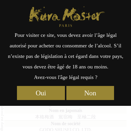
Kura Master Paris
Recherche
Kuramoto
Points de vente
Fr
日
Pour visiter ce site, vous devez avoir l’âge légal
an
本
Ohshukubai Shigoku-Nidan
autorisé pour acheter ou consommer de l’alcool. S’il
« Double Maceration »
n’existe pas de législation à cet égard dans votre pays,
çai
語
vous devez être âgé de 18 ans ou moins.
Avez-vous l'âge légal requis ?
s
Umeshu : Médaille d’Or 2023
Oui
Non
Ohshukubai Shigoku-Nidan "Double Maceration"
本格梅酒 鴬宿梅 至極二段
GODO SHUSEI CO. LTD.