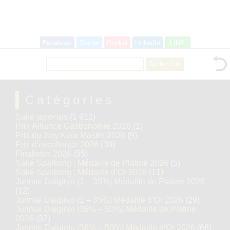
Facebook
Twitter
Pocket
LinkedIn
LINE
Rechercher :
Catégories
Saké japonais
(1 912)
Prix Alliance Gastronomie 2026
(1)
Prix du Jury Kura Master 2026
(9)
Prix d’excellence 2026
(30)
Finalistes 2026
(55)
Saké Sparkling : Médaille de Platine 2026
(5)
Saké Sparkling : Médaille d’Or 2026
(11)
Junmai Daiginjo (1 – 35%) Médaille de Platine 2026
(12)
Junmai Daiginjo (1 – 35%) Médaille d’Or 2026
(29)
Junmai Daiginjo (36% – 50%) Médaille de Platine
2026
(37)
Junmai Daiginjo (36% – 50%) Médaille d’Or 2026
(68)