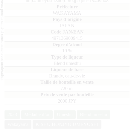
L'abus d'alcool est dangereux pour la santé, à consommer avec modération.
http://umeyoshi.shop-pro.jp/?pid=19409508
WAKAYAMA
JAPAN
4971369009415
19
%
Blend umeshu
Brandy, eau-de-vie
720
ml
2000 JPY
2023
Médaille d’or
Umeshu
Blend umeshu
Wakayama
KISHU HONJYO UMEYOSHI