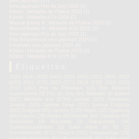
Vins japonais
(17)
Vins japonais Prix du Jury 2026
(2)
Kōshū : Médaille de Platine 2026
(1)
Kōshū : Médaille d’Or 2026
(2)
Muscat Bailey A : Médaille de Platine 2026
(1)
Muscat Bailey A : Médaille d’Or 2026
(2)
Vins japonais Prix du Jury 2025
(1)
Prix d'excellence vins japonais 2025
(3)
Finalistes vins japonais 2025
(4)
Kōshū : Médaille de Platine 2025
(3)
Kōshū : Médaille d’Or 2025
(8)
Étiquettes
2026
(414)
2025
(448)
2024
(493)
2023
(454)
2022
(430)
2021
(370)
2020
(271)
2019
(235)
2018
(211)
2017
(180)
Prix du Président
(14)
Prix Alliance
Gastronomie
(5)
Prix du Jury
(94)
Médaille de platine
(927)
Médaille d’or
(1744)
Junmai
(347)
Tokubetsu
Junmai
(103)
Junmai Ginjo
(337)
Junmai Daiginjo
(682)
Daiginjo
(65)
Genshu
(170)
Nigori
(12)
Sparkling
(69)
Kijoshu
(26)
Koshu
(64)
Kimoto
(80)
Yamahaï
(64)
Bodaïmoto
(4)
Mizumoto
(3)
Sokujomoto
(34)
Sankiamazakemoto
(2)
Saké élevé en fût
(2)
Yamadanishiki
(571)
Omachi
(102)
Dewasansan
(19)
Gohyakumangoku
(93)
Miyamanishiki
(65)
Saké vieilli