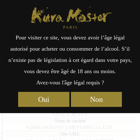
Kura Master Paris
Recherche
Kuramoto
Points de vente
Fr
日
Pour visiter ce site, vous devez avoir l’âge légal
an
本
UMEYOSHI-ZEN-
autorisé pour acheter ou consommer de l’alcool. S’il
n’existe pas de législation à cet égard dans votre pays,
çai
語
vous devez être âgé de 18 ans ou moins.
Avez-vous l'âge légal requis ?
Umeshu : Médaille d’Or 2023
s
Oui
Non
UMEYOSHI-ZEN-
うめよし善-ZEN-
KISHU HONJYO UMEYOSHI CO.,LTD.