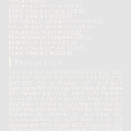
Vins japonais
(17)
Vins japonais Prix du Jury 2026
(2)
Kōshū : Médaille de Platine 2026
(1)
Kōshū : Médaille d’Or 2026
(2)
Muscat Bailey A : Médaille de Platine 2026
(1)
Muscat Bailey A : Médaille d’Or 2026
(2)
Vins japonais Prix du Jury 2025
(1)
Prix d'excellence vins japonais 2025
(3)
Finalistes vins japonais 2025
(4)
Kōshū : Médaille de Platine 2025
(3)
Kōshū : Médaille d’Or 2025
(8)
Étiquettes
2026
(414)
2025
(448)
2024
(493)
2023
(454)
2022
(430)
2021
(370)
2020
(271)
2019
(235)
2018
(211)
2017
(180)
Prix du Président
(14)
Prix Alliance
Gastronomie
(5)
Prix du Jury
(94)
Médaille de platine
(927)
Médaille d’or
(1744)
Junmai
(347)
Tokubetsu
Junmai
(103)
Junmai Ginjo
(337)
Junmai Daiginjo
(682)
Daiginjo
(65)
Genshu
(170)
Nigori
(12)
Sparkling
(69)
Kijoshu
(26)
Koshu
(64)
Kimoto
(80)
Yamahaï
(64)
Bodaïmoto
(4)
Mizumoto
(3)
Sokujomoto
(34)
Sankiamazakemoto
(2)
Saké élevé en fût
(2)
Yamadanishiki
(571)
Omachi
(102)
Dewasansan
(19)
Gohyakumangoku
(93)
Miyamanishiki
(65)
Saké vieilli