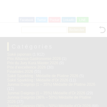
Facebook
Twitter
Pocket
LinkedIn
LINE
Rechercher :
Catégories
Saké japonais
(1 912)
Prix Alliance Gastronomie 2026
(1)
Prix du Jury Kura Master 2026
(9)
Prix d’excellence 2026
(30)
Finalistes 2026
(55)
Saké Sparkling : Médaille de Platine 2026
(5)
Saké Sparkling : Médaille d’Or 2026
(11)
Junmai Daiginjo (1 – 35%) Médaille de Platine 2026
(12)
Junmai Daiginjo (1 – 35%) Médaille d’Or 2026
(29)
Junmai Daiginjo (36% – 50%) Médaille de Platine
2026
(37)
Junmai Daiginjo (36% – 50%) Médaille d’Or 2026
(68)