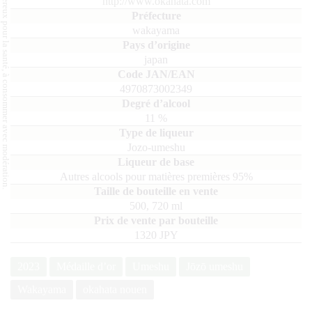
L'abus d'alcool est dangereux pour la santé, à consommer avec modération.
http://www.okahata.com
wakayama
japan
4970873002349
11
%
Jozo-umeshu
Autres alcools pour matières premières 95%
500, 720
ml
1320 JPY
2023
Médaille d’or
Umeshu
Jōzō umeshu
Wakayama
okahata nouen