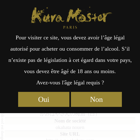
Kura Master Paris
Recherche
Kuramoto
Points de vente
Fr
日
Pour visiter ce site, vous devez avoir l’âge légal
an
本
kamihayasannnoumeshu shiro
autorisé pour acheter ou consommer de l’alcool. S’il
n’existe pas de législation à cet égard dans votre pays,
çai
語
vous devez être âgé de 18 ans ou moins.
Avez-vous l'âge légal requis ?
Umeshu : Médaille d’Or 2023
s
Oui
Non
kamihayasannnoumeshu shiro
かみはやさんの梅酒（白）
okahata nouen