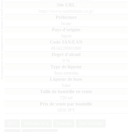
L'abus d'alcool est dangereux pour la santé, à consommer avec modération.
https://www.nanbubijin.co.jp/
Iwate
Japon
4934228901800
9
%
Jozo-umeshu
Saké
720
ml
1850 JPY
2023
Médaille d’or
Umeshu
Jōzō umeshu