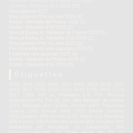
Umeshu : Médaille de Platine 2023
(11)
Umeshu : Médaille d’Or 2023
(23)
Vins japonais
(17)
Vins japonais Prix du Jury 2026
(2)
Kōshū : Médaille de Platine 2026
(1)
Kōshū : Médaille d’Or 2026
(2)
Muscat Bailey A : Médaille de Platine 2026
(1)
Muscat Bailey A : Médaille d’Or 2026
(2)
Vins japonais Prix du Jury 2025
(1)
Prix d'excellence vins japonais 2025
(3)
Finalistes vins japonais 2025
(4)
Kōshū : Médaille de Platine 2025
(3)
Kōshū : Médaille d’Or 2025
(8)
Étiquettes
2026
(414)
2025
(448)
2024
(493)
2023
(454)
2022
(430)
2021
(370)
2020
(271)
2019
(235)
2018
(211)
2017
(180)
Prix du Président
(14)
Prix Alliance
Gastronomie
(5)
Prix du Jury
(94)
Médaille de platine
(927)
Médaille d’or
(1744)
Junmai
(347)
Tokubetsu
Junmai
(103)
Junmai Ginjo
(337)
Junmai Daiginjo
(682)
Daiginjo
(65)
Genshu
(170)
Nigori
(12)
Sparkling
(69)
Kijoshu
(26)
Koshu
(64)
Kimoto
(80)
Yamahaï
(64)
Bodaïmoto
(4)
Mizumoto
(3)
Sokujomoto
(34)
Sankiamazakemoto
(2)
Saké élevé en fût
(2)