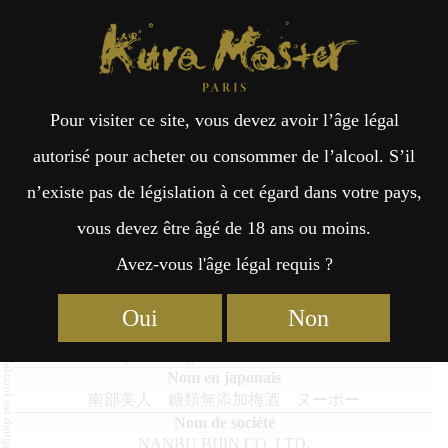
Kura Master Paris
Recherche
Kuramoto
Points de vente
Fr
日
Pour visiter ce site, vous devez avoir l’âge légal
an
本
Nanbu Bijin No Sugar Added
autorisé pour acheter ou consommer de l’alcool. S’il
Plum Sake Nouveau
n’existe pas de législation à cet égard dans votre pays,
çai
語
vous devez être âgé de 18 ans ou moins.
Avez-vous l'âge légal requis ?
s
Umeshu : Médaille d’Or 2023
Oui
Non
Nanbu Bijin No Sugar Added Plum Sake Nouveau
南部美人 糖類無添加梅酒 ヌーボー
NANBU BIJIN CO.,LTD.