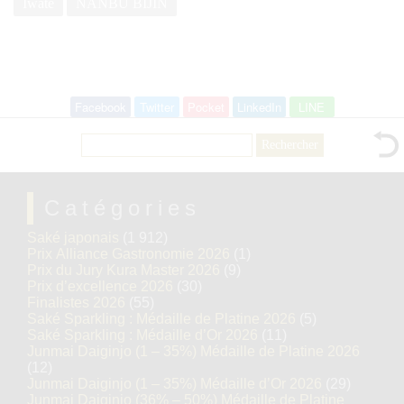
Iwate
NANBU BIJIN
Facebook
Twitter
Pocket
LinkedIn
LINE
Rechercher :
Catégories
Saké japonais
(1 912)
Prix Alliance Gastronomie 2026
(1)
Prix du Jury Kura Master 2026
(9)
Prix d’excellence 2026
(30)
Finalistes 2026
(55)
Saké Sparkling : Médaille de Platine 2026
(5)
Saké Sparkling : Médaille d’Or 2026
(11)
Junmai Daiginjo (1 – 35%) Médaille de Platine 2026
(12)
Junmai Daiginjo (1 – 35%) Médaille d’Or 2026
(29)
Junmai Daiginjo (36% – 50%) Médaille de Platine