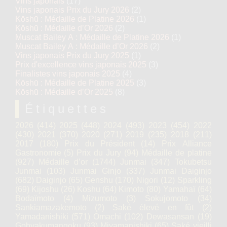
Vins japonais
(17)
Vins japonais Prix du Jury 2026
(2)
Kōshū : Médaille de Platine 2026
(1)
Kōshū : Médaille d’Or 2026
(2)
Muscat Bailey A : Médaille de Platine 2026
(1)
Muscat Bailey A : Médaille d’Or 2026
(2)
Vins japonais Prix du Jury 2025
(1)
Prix d'excellence vins japonais 2025
(3)
Finalistes vins japonais 2025
(4)
Kōshū : Médaille de Platine 2025
(3)
Kōshū : Médaille d’Or 2025
(8)
Étiquettes
2026
(414)
2025
(448)
2024
(493)
2023
(454)
2022
(430)
2021
(370)
2020
(271)
2019
(235)
2018
(211)
2017
(180)
Prix du Président
(14)
Prix Alliance
Gastronomie
(5)
Prix du Jury
(94)
Médaille de platine
(927)
Médaille d’or
(1744)
Junmai
(347)
Tokubetsu
Junmai
(103)
Junmai Ginjo
(337)
Junmai Daiginjo
(682)
Daiginjo
(65)
Genshu
(170)
Nigori
(12)
Sparkling
(69)
Kijoshu
(26)
Koshu
(64)
Kimoto
(80)
Yamahaï
(64)
Bodaïmoto
(4)
Mizumoto
(3)
Sokujomoto
(34)
Sankiamazakemoto
(2)
Saké élevé en fût
(2)
Yamadanishiki
(571)
Omachi
(102)
Dewasansan
(19)
Gohyakumangoku
(93)
Miyamanishiki
(65)
Saké vieilli