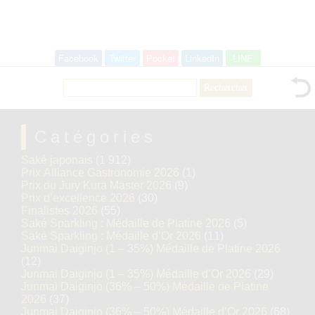
Facebook
Twitter
Pocket
LinkedIn
LINE
Rechercher :
Catégories
Saké japonais
(1 912)
Prix Alliance Gastronomie 2026
(1)
Prix du Jury Kura Master 2026
(9)
Prix d’excellence 2026
(30)
Finalistes 2026
(55)
Saké Sparkling : Médaille de Platine 2026
(5)
Saké Sparkling : Médaille d’Or 2026
(11)
Junmai Daiginjo (1 – 35%) Médaille de Platine 2026
(12)
Junmai Daiginjo (1 – 35%) Médaille d’Or 2026
(29)
Junmai Daiginjo (36% – 50%) Médaille de Platine
2026
(37)
Junmai Daiginjo (36% – 50%) Médaille d’Or 2026
(68)