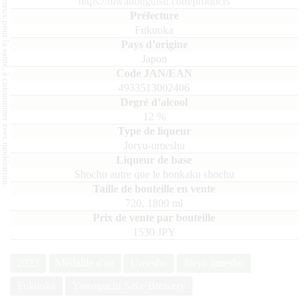
L'abus d'alcool est dangereux pour la santé, à consommer avec modération.
https://niwanouguisu.com/products
Fukuoka
Japon
4933513002406
12
%
Joryu-umeshu
Shochu autre que le honkaku shochu
720, 1800
ml
1530 JPY
2023
Médaille d’or
Umeshu
Jōryū umeshu
Fukuoka
Yamaguchi Sake Brewery