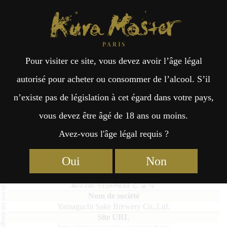
Kura Master Paris
Recherche
Kuramoto
Points de vente
Fr
日
Pour visiter ce site, vous devez avoir l’âge légal
an
本
Niwa no Uguisu Tomari
autorisé pour acheter ou consommer de l’alcool. S’il
n’existe pas de législation à cet égard dans votre pays,
çai
語
vous devez être âgé de 18 ans ou moins.
Avez-vous l'âge légal requis ?
Umeshu : Médaille d’Or 2023
s
Oui
Non
Niwa no Uguisu Tomari
庭の鶯 特撰梅酒 とまり
Yamaguchi Sake Brewery Co.,Ltd.