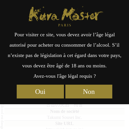
Kura Master Paris
Recherche
Kuramoto
Points de vente
Fr
日
Pour visiter ce site, vous devez avoir l’âge légal
an
本
INISHIE Umehibiki
autorisé pour acheter ou consommer de l’alcool. S’il
n’existe pas de législation à cet égard dans votre pays,
çai
語
vous devez être âgé de 18 ans ou moins.
Avez-vous l'âge légal requis ?
Umeshu : Médaille de Platine 2025
s
Oui
Non
INISHIE Umehibiki
古昔の美酒 梅響
Takumi Sousei Inc.