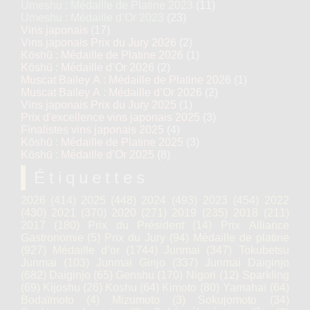
Umeshu : Médaille de Platine 2023
(11)
Umeshu : Médaille d’Or 2023
(23)
Vins japonais
(17)
Vins japonais Prix du Jury 2026
(2)
Kōshū : Médaille de Platine 2026
(1)
Kōshū : Médaille d’Or 2026
(2)
Muscat Bailey A : Médaille de Platine 2026
(1)
Muscat Bailey A : Médaille d’Or 2026
(2)
Vins japonais Prix du Jury 2025
(1)
Prix d'excellence vins japonais 2025
(3)
Finalistes vins japonais 2025
(4)
Kōshū : Médaille de Platine 2025
(3)
Kōshū : Médaille d’Or 2025
(8)
Étiquettes
2026
(414)
2025
(448)
2024
(493)
2023
(454)
2022
(430)
2021
(370)
2020
(271)
2019
(235)
2018
(211)
2017
(180)
Prix du Président
(14)
Prix Alliance
Gastronomie
(5)
Prix du Jury
(94)
Médaille de platine
(927)
Médaille d’or
(1744)
Junmai
(347)
Tokubetsu
Junmai
(103)
Junmai Ginjo
(337)
Junmai Daiginjo
(682)
Daiginjo
(65)
Genshu
(170)
Nigori
(12)
Sparkling
(69)
Kijoshu
(26)
Koshu
(64)
Kimoto
(80)
Yamahaï
(64)
Bodaïmoto
(4)
Mizumoto
(3)
Sokujomoto
(34)