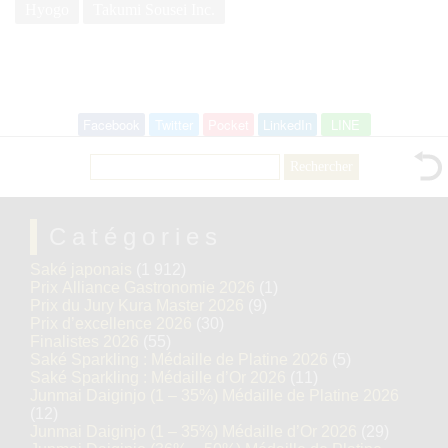
Hyogo
Takumi Sousei Inc.
Facebook
Twitter
Pocket
LinkedIn
LINE
Rechercher :
Catégories
Saké japonais
(1 912)
Prix Alliance Gastronomie 2026
(1)
Prix du Jury Kura Master 2026
(9)
Prix d’excellence 2026
(30)
Finalistes 2026
(55)
Saké Sparkling : Médaille de Platine 2026
(5)
Saké Sparkling : Médaille d’Or 2026
(11)
Junmai Daiginjo (1 – 35%) Médaille de Platine 2026
(12)
Junmai Daiginjo (1 – 35%) Médaille d’Or 2026
(29)