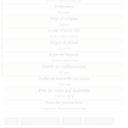
L'abus d'alcool est dangereux pour la santé, à consommer avec modération.
https://oldvintage.jp/
Hyogo
Japon
4582540113922
21.0
%
Joryu-umeshu
18 ans
720
ml
18000 JPY
Japanese Kosshukura inc.
2025
Médaille de platine
Umeshu
Jōryū umeshu