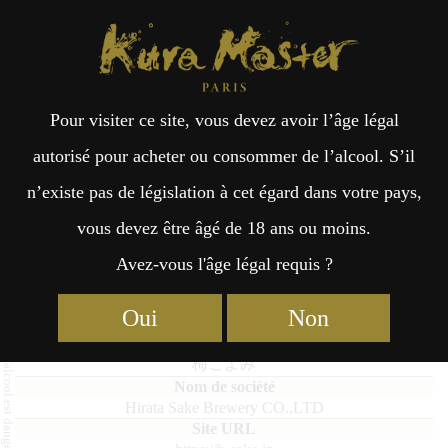
Kura Master Paris
Recherche
Kuramoto
Points de vente
Fr
日
Pour visiter ce site, vous devez avoir l’âge légal
an
本
Umegoyomi
autorisé pour acheter ou consommer de l’alcool. S’il
n’existe pas de législation à cet égard dans votre pays,
çai
語
vous devez être âgé de 18 ans ou moins.
Avez-vous l'âge légal requis ?
Umeshu : Médaille d’Or 2025
s
Oui
Non
Umegoyomi
梅ごよみ
Hirata Sake Brewery CO.,LTD