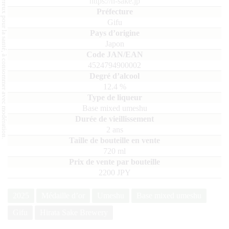
L'abus d'alcool est dangereux pour la santé, à consommer avec modération.
https://h-sake.jp
Gifu
Japon
4524794900002
12.4
%
Base mixed umeshu
2 ans
720
ml
2200 JPY
2025
Médaille d’or
Umeshu
Base mixed umeshu
Gifu
Hirata Sake Brewery