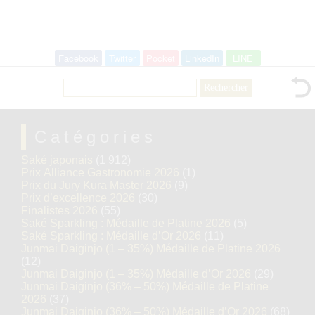
Facebook
Twitter
Pocket
LinkedIn
LINE
Rechercher :
Catégories
Saké japonais
(1 912)
Prix Alliance Gastronomie 2026
(1)
Prix du Jury Kura Master 2026
(9)
Prix d’excellence 2026
(30)
Finalistes 2026
(55)
Saké Sparkling : Médaille de Platine 2026
(5)
Saké Sparkling : Médaille d’Or 2026
(11)
Junmai Daiginjo (1 – 35%) Médaille de Platine 2026
(12)
Junmai Daiginjo (1 – 35%) Médaille d’Or 2026
(29)
Junmai Daiginjo (36% – 50%) Médaille de Platine
2026
(37)
Junmai Daiginjo (36% – 50%) Médaille d’Or 2026
(68)