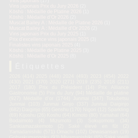
Vins japonais
(17)
Vins japonais Prix du Jury 2026
(2)
Kōshū : Médaille de Platine 2026
(1)
Kōshū : Médaille d’Or 2026
(2)
Muscat Bailey A : Médaille de Platine 2026
(1)
Muscat Bailey A : Médaille d’Or 2026
(2)
Vins japonais Prix du Jury 2025
(1)
Prix d'excellence vins japonais 2025
(3)
Finalistes vins japonais 2025
(4)
Kōshū : Médaille de Platine 2025
(3)
Kōshū : Médaille d’Or 2025
(8)
Étiquettes
2026
(414)
2025
(448)
2024
(493)
2023
(454)
2022
(430)
2021
(370)
2020
(271)
2019
(235)
2018
(211)
2017
(180)
Prix du Président
(14)
Prix Alliance
Gastronomie
(5)
Prix du Jury
(94)
Médaille de platine
(927)
Médaille d’or
(1744)
Junmai
(347)
Tokubetsu
Junmai
(103)
Junmai Ginjo
(337)
Junmai Daiginjo
(682)
Daiginjo
(65)
Genshu
(170)
Nigori
(12)
Sparkling
(69)
Kijoshu
(26)
Koshu
(64)
Kimoto
(80)
Yamahaï
(64)
Bodaïmoto
(4)
Mizumoto
(3)
Sokujomoto
(34)
Sankiamazakemoto
(2)
Saké élevé en fût
(2)
Yamadanishiki
(571)
Omachi
(102)
Dewasansan
(19)
Gohyakumangoku
(93)
Miyamanishiki
(65)
Saké vieilli