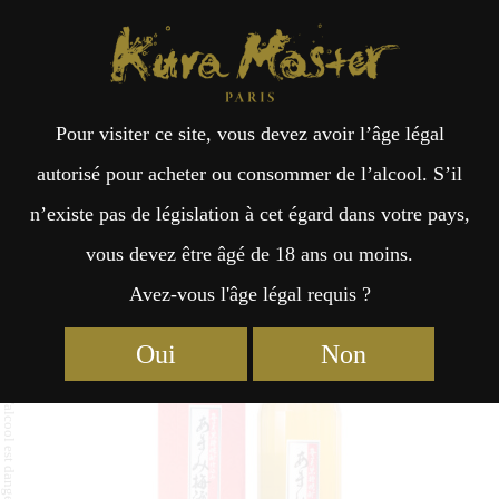
Kura Master Paris
Recherche
Kuramoto
Points de vente
Fr
日
Pour visiter ce site, vous devez avoir l’âge légal
an
本
Amami Umeshu
autorisé pour acheter ou consommer de l’alcool. S’il
n’existe pas de législation à cet égard dans votre pays,
çai
語
vous devez être âgé de 18 ans ou moins.
Avez-vous l'âge légal requis ?
Umeshu : Médaille d’Or 2023
s
Oui
Non