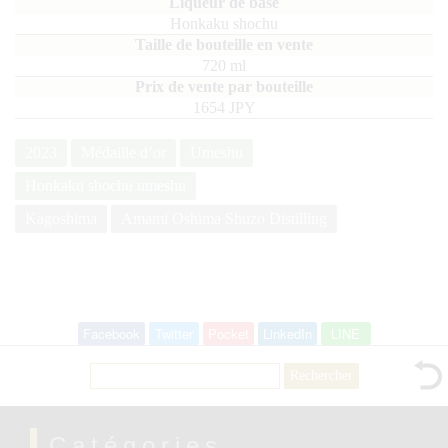
Honkaku shochu
720
ml
1654 JPY
2023
Médaille d’or
Umeshu
Honkaku shochu umeshu
Kagoshima
Amami Oshima Shuzo Distilling
Facebook
Twitter
Pocket
LinkedIn
LINE
Rechercher :
Catégories