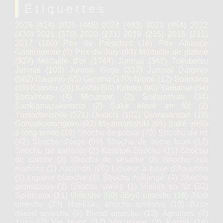
Étiquettes
2026
(414)
2025
(448)
2024
(493)
2023
(454)
2022
(430)
2021
(370)
2020
(271)
2019
(235)
2018
(211)
2017
(180)
Prix du Président
(14)
Prix Alliance
Gastronomie
(5)
Prix du Jury
(94)
Médaille de platine
(927)
Médaille d’or
(1744)
Junmai
(347)
Tokubetsu
Junmai
(103)
Junmai Ginjo
(337)
Junmai Daiginjo
(682)
Daiginjo
(65)
Genshu
(170)
Nigori
(12)
Sparkling
(69)
Kijoshu
(26)
Koshu
(64)
Kimoto
(80)
Yamahaï
(64)
Bodaïmoto
(4)
Mizumoto
(3)
Sokujomoto
(34)
Sankiamazakemoto
(2)
Saké élevé en fût
(2)
Yamadanishiki
(571)
Omachi
(102)
Dewasansan
(19)
Gohyakumangoku
(93)
Miyamanishiki
(65)
Saké vieilli
à long terme
(10)
Shochu de patate
(73)
Shochu de riz
(42)
Shochu d'orge
(59)
Shochu de sucre brun
(17)
Shochu de sarrasin
(2)
Kasutori Shochu
(11)
Shochu
de carotte
(2)
Shochu de sésame
(2)
Shochu aux
marrons
(1)
Awamori
(26)
Liqueur à base d'Awamori
(1)
Liqueur blanche
(1)
Shochu mélangé
(4)
Shochu
aromatisés
(1)
Shochu variés
(1)
Vieillis en fût
(32)
Spiritueux
(11)
Umeshu
(80)
Jōryū umeshu
(16)
Jōzō
umeshu
(33)
Honkaku shochu umeshu
(13)
Base
mixed umeshu
(6)
Blend umeshu
(13)
Agrumes
(7)
Yuzu
(7)
Vin blanc
(14)
Vin rouge
(3)
Kōshū
(14)