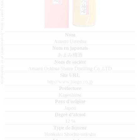
L'abus d'alcool est dangereux pour la santé, à consommer avec modération.
Amami Umeshu
あまみ梅酒
Amami Oshima Shuzo Distilling Co.,LTD
http://www.jougo.co.jp
Kagoshima
Japon
12
%
Honkaku Shochu-umeshu