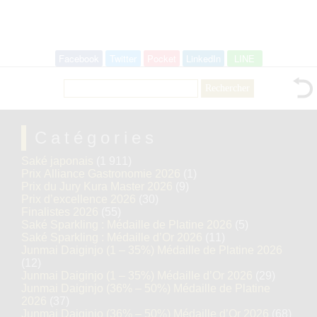
Facebook
Twitter
Pocket
LinkedIn
LINE
Rechercher :
Catégories
Saké japonais
(1 911)
Prix Alliance Gastronomie 2026
(1)
Prix du Jury Kura Master 2026
(9)
Prix d’excellence 2026
(30)
Finalistes 2026
(55)
Saké Sparkling : Médaille de Platine 2026
(5)
Saké Sparkling : Médaille d’Or 2026
(11)
Junmai Daiginjo (1 – 35%) Médaille de Platine 2026
(12)
Junmai Daiginjo (1 – 35%) Médaille d’Or 2026
(29)
Junmai Daiginjo (36% – 50%) Médaille de Platine
2026
(37)
Junmai Daiginjo (36% – 50%) Médaille d’Or 2026
(68)