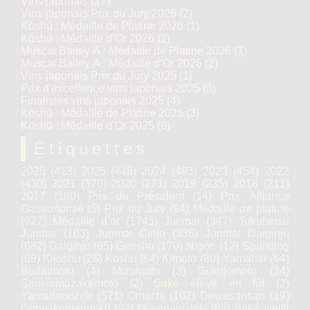
Vins japonais
(17)
Vins japonais Prix du Jury 2026
(2)
Kōshū : Médaille de Platine 2026
(1)
Kōshū : Médaille d’Or 2026
(2)
Muscat Bailey A : Médaille de Platine 2026
(1)
Muscat Bailey A : Médaille d’Or 2026
(2)
Vins japonais Prix du Jury 2025
(1)
Prix d'excellence vins japonais 2025
(3)
Finalistes vins japonais 2025
(4)
Kōshū : Médaille de Platine 2025
(3)
Kōshū : Médaille d’Or 2025
(8)
Étiquettes
2026
(413)
2025
(448)
2024
(493)
2023
(454)
2022
(430)
2021
(370)
2020
(271)
2019
(235)
2018
(211)
2017
(180)
Prix du Président
(14)
Prix Alliance
Gastronomie
(5)
Prix du Jury
(94)
Médaille de platine
(927)
Médaille d’or
(1743)
Junmai
(347)
Tokubetsu
Junmai
(103)
Junmai Ginjo
(336)
Junmai Daiginjo
(682)
Daiginjo
(65)
Genshu
(170)
Nigori
(12)
Sparkling
(69)
Kijoshu
(26)
Koshu
(64)
Kimoto
(80)
Yamahaï
(64)
Bodaïmoto
(4)
Mizumoto
(3)
Sokujomoto
(34)
Sankiamazakemoto
(2)
Saké élevé en fût
(2)
Yamadanishiki
(571)
Omachi
(102)
Dewasansan
(19)
Gohyakumangoku
(93)
Miyamanishiki
(65)
Saké vieilli