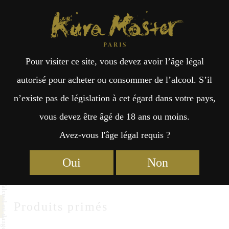
Kura Master Paris
Recherche
Kuramoto
Points de vente
Fr
日
YAMANOKOTOBUKI SHUZO
Pour visiter ce site, vous devez avoir l’âge légal
an
本
autorisé pour acheter ou consommer de l’alcool. S’il
YAMANOKOTOBUKI SHUZO CO.,LTD.
n’existe pas de législation à cet égard dans votre pays,
çai
語
1&2 Otomaru Kitanomachi Kurume-city
vous devez être âgé de 18 ans ou moins.
Fukuoka 830-1125
Avez-vous l'âge légal requis ?
s
http://www.yamanokotobuki.com
Oui
Non
Produits primés