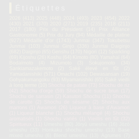
Étiquettes
2026
(413)
2025
(448)
2024
(493)
2023
(454)
2022
(430)
2021
(370)
2020
(271)
2019
(235)
2018
(211)
2017
(180)
Prix du Président
(14)
Prix Alliance
Gastronomie
(5)
Prix du Jury
(94)
Médaille de platine
(927)
Médaille d’or
(1743)
Junmai
(347)
Tokubetsu
Junmai
(103)
Junmai Ginjo
(336)
Junmai Daiginjo
(682)
Daiginjo
(65)
Genshu
(170)
Nigori
(12)
Sparkling
(69)
Kijoshu
(26)
Koshu
(64)
Kimoto
(80)
Yamahaï
(64)
Bodaïmoto
(4)
Mizumoto
(3)
Sokujomoto
(34)
Sankiamazakemoto
(2)
Saké élevé en fût
(2)
Yamadanishiki
(571)
Omachi
(102)
Dewasansan
(19)
Gohyakumangoku
(93)
Miyamanishiki
(65)
Saké vieilli
à long terme
(10)
Shochu de patate
(73)
Shochu de riz
(42)
Shochu d'orge
(59)
Shochu de sucre brun
(17)
Shochu de sarrasin
(2)
Kasutori Shochu
(11)
Shochu
de carotte
(2)
Shochu de sésame
(2)
Shochu aux
marrons
(1)
Awamori
(26)
Liqueur à base d'Awamori
(1)
Liqueur blanche
(1)
Shochu mélangé
(4)
Shochu
aromatisés
(1)
Shochu variés
(1)
Vieillis en fût
(32)
Spiritueux
(11)
Umeshu
(80)
Jōryū umeshu
(16)
Jōzō
umeshu
(33)
Honkaku shochu umeshu
(13)
Base
mixed umeshu
(6)
Blend umeshu
(13)
Agrumes
(7)