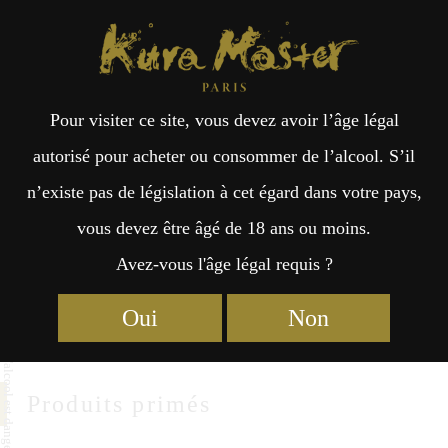
Kura Master Paris
Recherche
Kuramoto
Points de vente
Fr
日
TENTAKA SHUZO
Pour visiter ce site, vous devez avoir l’âge légal
an
本
autorisé pour acheter ou consommer de l’alcool. S’il
TENTAKA SHUZO Co., Ltd.
n’existe pas de législation à cet égard dans votre pays,
çai
語
2166 Hiruhata Ohtawara City
vous devez être âgé de 18 ans ou moins.
Tochigi 324-0411
Avez-vous l'âge légal requis ?
s
https://www.tentaka.co.jp/
Oui
Non
Produits primés