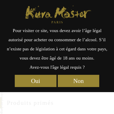
Kura Master Paris
Recherche
Kuramoto
Points de vente
Fr
日
Tanabe Shuzo
Pour visiter ce site, vous devez avoir l’âge légal
an
本
autorisé pour acheter ou consommer de l’alcool. S’il
Tanabe Shuzo Co.,LTD
n’existe pas de législation à cet égard dans votre pays,
çai
語
2-24, Matsuoka Shibahara, Eiheiji-cho, Yoshida-gun
vous devez être âgé de 18 ans ou moins.
Fukui 910-1134
Avez-vous l'âge légal requis ?
s
https://echizenmisaki.com
Oui
Non
Produits primés