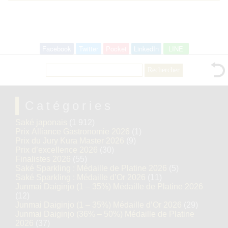
Facebook
Twitter
Pocket
LinkedIn
LINE
Rechercher :
Catégories
Saké japonais
(1 912)
Prix Alliance Gastronomie 2026
(1)
Prix du Jury Kura Master 2026
(9)
Prix d’excellence 2026
(30)
Finalistes 2026
(55)
Saké Sparkling : Médaille de Platine 2026
(5)
Saké Sparkling : Médaille d’Or 2026
(11)
Junmai Daiginjo (1 – 35%) Médaille de Platine 2026
(12)
Junmai Daiginjo (1 – 35%) Médaille d’Or 2026
(29)
Junmai Daiginjo (36% – 50%) Médaille de Platine
2026
(37)