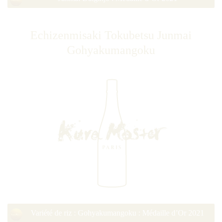
Echizenmisaki Tokubetsu Junmai
Gohyakumangoku
Variété de riz : Gohyakumangoku : Médaille d’Or 2021