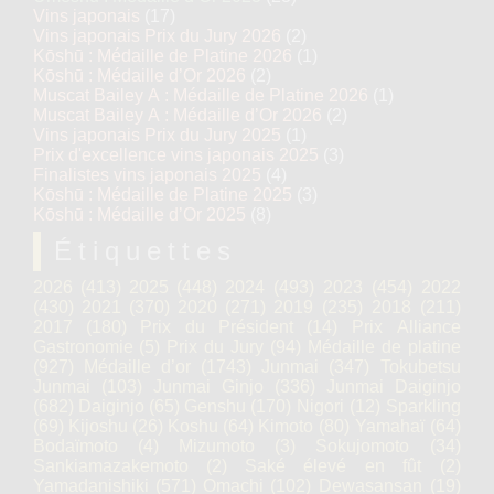
Vins japonais
(17)
Vins japonais Prix du Jury 2026
(2)
Kōshū : Médaille de Platine 2026
(1)
Kōshū : Médaille d’Or 2026
(2)
Muscat Bailey A : Médaille de Platine 2026
(1)
Muscat Bailey A : Médaille d’Or 2026
(2)
Vins japonais Prix du Jury 2025
(1)
Prix d'excellence vins japonais 2025
(3)
Finalistes vins japonais 2025
(4)
Kōshū : Médaille de Platine 2025
(3)
Kōshū : Médaille d’Or 2025
(8)
Étiquettes
2026
(413)
2025
(448)
2024
(493)
2023
(454)
2022
(430)
2021
(370)
2020
(271)
2019
(235)
2018
(211)
2017
(180)
Prix du Président
(14)
Prix Alliance
Gastronomie
(5)
Prix du Jury
(94)
Médaille de platine
(927)
Médaille d’or
(1743)
Junmai
(347)
Tokubetsu
Junmai
(103)
Junmai Ginjo
(336)
Junmai Daiginjo
(682)
Daiginjo
(65)
Genshu
(170)
Nigori
(12)
Sparkling
(69)
Kijoshu
(26)
Koshu
(64)
Kimoto
(80)
Yamahaï
(64)
Bodaïmoto
(4)
Mizumoto
(3)
Sokujomoto
(34)
Sankiamazakemoto
(2)
Saké élevé en fût
(2)
Yamadanishiki
(571)
Omachi
(102)
Dewasansan
(19)