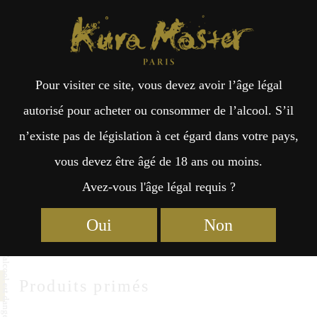
Kura Master Paris
Recherche
Kuramoto
Points de vente
Fr
日
Tamaasahi Shuzo
Pour visiter ce site, vous devez avoir l’âge légal
an
本
autorisé pour acheter ou consommer de l’alcool. S’il
Tamaasahi Shuzo Co.,Ltd.
n’existe pas de législation à cet égard dans votre pays,
çai
語
2111 Yatsuomachihigashimachi,Toyama City
vous devez être âgé de 18 ans ou moins.
Toyama 939-2354
Avez-vous l'âge légal requis ?
s
https://tamaasahi.jp/
Oui
Non
Produits primés