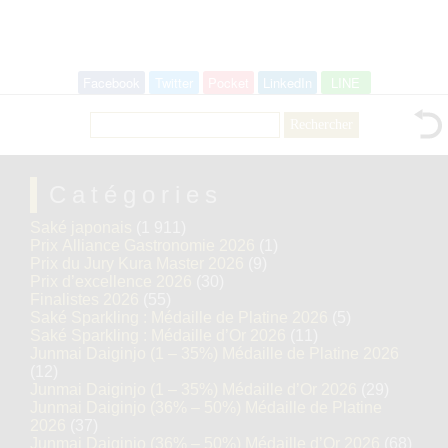
Facebook
Twitter
Pocket
LinkedIn
LINE
Rechercher :
Catégories
Saké japonais
(1 911)
Prix Alliance Gastronomie 2026
(1)
Prix du Jury Kura Master 2026
(9)
Prix d’excellence 2026
(30)
Finalistes 2026
(55)
Saké Sparkling : Médaille de Platine 2026
(5)
Saké Sparkling : Médaille d’Or 2026
(11)
Junmai Daiginjo (1 – 35%) Médaille de Platine 2026
(12)
Junmai Daiginjo (1 – 35%) Médaille d’Or 2026
(29)
Junmai Daiginjo (36% – 50%) Médaille de Platine
2026
(37)
Junmai Daiginjo (36% – 50%) Médaille d’Or 2026
(68)