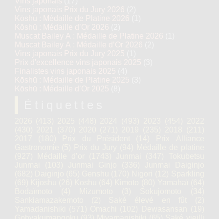
Vins japonais
(17)
Vins japonais Prix du Jury 2026
(2)
Kōshū : Médaille de Platine 2026
(1)
Kōshū : Médaille d’Or 2026
(2)
Muscat Bailey A : Médaille de Platine 2026
(1)
Muscat Bailey A : Médaille d’Or 2026
(2)
Vins japonais Prix du Jury 2025
(1)
Prix d'excellence vins japonais 2025
(3)
Finalistes vins japonais 2025
(4)
Kōshū : Médaille de Platine 2025
(3)
Kōshū : Médaille d’Or 2025
(8)
Étiquettes
2026
(413)
2025
(448)
2024
(493)
2023
(454)
2022
(430)
2021
(370)
2020
(271)
2019
(235)
2018
(211)
2017
(180)
Prix du Président
(14)
Prix Alliance
Gastronomie
(5)
Prix du Jury
(94)
Médaille de platine
(927)
Médaille d’or
(1743)
Junmai
(347)
Tokubetsu
Junmai
(103)
Junmai Ginjo
(336)
Junmai Daiginjo
(682)
Daiginjo
(65)
Genshu
(170)
Nigori
(12)
Sparkling
(69)
Kijoshu
(26)
Koshu
(64)
Kimoto
(80)
Yamahaï
(64)
Bodaïmoto
(4)
Mizumoto
(3)
Sokujomoto
(34)
Sankiamazakemoto
(2)
Saké élevé en fût
(2)
Yamadanishiki
(571)
Omachi
(102)
Dewasansan
(19)
Gohyakumangoku
(93)
Miyamanishiki
(65)
Saké vieilli