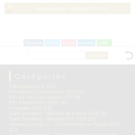
Junmai Daiginjo : Médaille d’Or 2019
Facebook
Twitter
Pocket
LinkedIn
LINE
Rechercher :
Catégories
Saké japonais
(1 911)
Prix Alliance Gastronomie 2026
(1)
Prix du Jury Kura Master 2026
(9)
Prix d’excellence 2026
(30)
Finalistes 2026
(55)
Saké Sparkling : Médaille de Platine 2026
(5)
Saké Sparkling : Médaille d’Or 2026
(11)
Junmai Daiginjo (1 – 35%) Médaille de Platine 2026
(12)