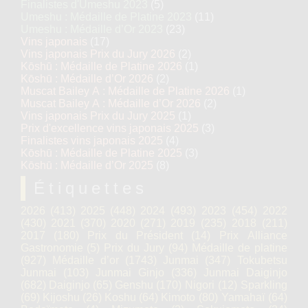
Finalistes d'Umeshu 2023
(5)
Umeshu : Médaille de Platine 2023
(11)
Umeshu : Médaille d’Or 2023
(23)
Vins japonais
(17)
Vins japonais Prix du Jury 2026
(2)
Kōshū : Médaille de Platine 2026
(1)
Kōshū : Médaille d’Or 2026
(2)
Muscat Bailey A : Médaille de Platine 2026
(1)
Muscat Bailey A : Médaille d’Or 2026
(2)
Vins japonais Prix du Jury 2025
(1)
Prix d'excellence vins japonais 2025
(3)
Finalistes vins japonais 2025
(4)
Kōshū : Médaille de Platine 2025
(3)
Kōshū : Médaille d’Or 2025
(8)
Étiquettes
2026
(413)
2025
(448)
2024
(493)
2023
(454)
2022
(430)
2021
(370)
2020
(271)
2019
(235)
2018
(211)
2017
(180)
Prix du Président
(14)
Prix Alliance
Gastronomie
(5)
Prix du Jury
(94)
Médaille de platine
(927)
Médaille d’or
(1743)
Junmai
(347)
Tokubetsu
Junmai
(103)
Junmai Ginjo
(336)
Junmai Daiginjo
(682)
Daiginjo
(65)
Genshu
(170)
Nigori
(12)
Sparkling
(69)
Kijoshu
(26)
Koshu
(64)
Kimoto
(80)
Yamahaï
(64)