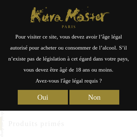
Kura Master Paris
Recherche
Kuramoto
Points de vente
Fr
日
Otokoyama Honten
Pour visiter ce site, vous devez avoir l’âge légal
an
本
autorisé pour acheter ou consommer de l’alcool. S’il
Otokoyama Honten Co.,Ltd.
n’existe pas de législation à cet égard dans votre pays,
çai
語
3-8 Irisawa, Kesennuma Miyagi
vous devez être âgé de 18 ans ou moins.
Miyagi 988-0083
Avez-vous l'âge légal requis ?
s
https://www.kesennuma.co.jp
Oui
Non
Produits primés