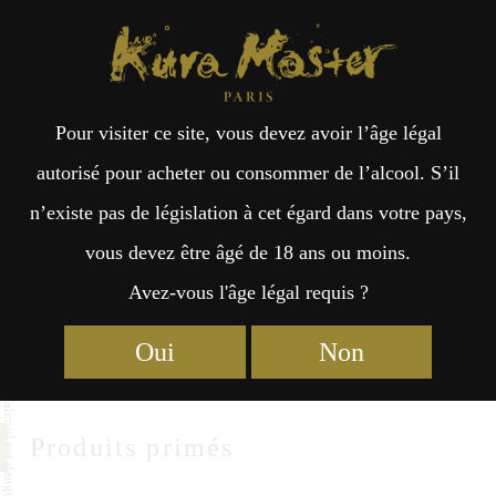
Kura Master Paris
Recherche
Kuramoto
Points de vente
Fr
日
Ohtemon
Pour visiter ce site, vous devez avoir l’âge légal
an
本
autorisé pour acheter ou consommer de l’alcool. S’il
Sakagura Ohtemon Co., Ltd.
n’existe pas de législation à cet égard dans votre pays,
çai
語
898-8 Kitago-Chou, Nichinan-Shi
vous devez être âgé de 18 ans ou moins.
Miyazaki 889-2401
Avez-vous l'âge légal requis ?
s
https://ohtemon1895.jp/
Oui
Non
Produits primés