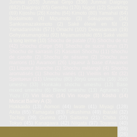
Junmai
(103)
Junmai Ginjo
(336)
Junmai Daiginjo
(682)
Daiginjo
(65)
Genshu
(170)
Nigori
(12)
Sparkling
(69)
Kijoshu
(26)
Koshu
(64)
Kimoto
(80)
Yamahaï
(64)
Bodaïmoto
(4)
Mizumoto
(3)
Sokujomoto
(34)
Sankiamazakemoto
(2)
Saké élevé en fût
(2)
Yamadanishiki
(571)
Omachi
(102)
Dewasansan
(19)
Gohyakumangoku
(93)
Miyamanishiki
(65)
Saké vieilli
à long terme
(10)
Shochu de patate
(73)
Shochu de riz
(42)
Shochu d'orge
(59)
Shochu de sucre brun
(17)
Shochu de sarrasin
(2)
Kasutori Shochu
(11)
Shochu
de carotte
(2)
Shochu de sésame
(2)
Shochu aux
marrons
(1)
Awamori
(26)
Liqueur à base d'Awamori
(1)
Liqueur blanche
(1)
Shochu mélangé
(4)
Shochu
aromatisés
(1)
Shochu variés
(1)
Vieillis en fût
(32)
Spiritueux
(11)
Umeshu
(80)
Jōryū umeshu
(16)
Jōzō
umeshu
(33)
Honkaku shochu umeshu
(13)
Base
mixed umeshu
(6)
Blend umeshu
(13)
Agrumes
(7)
Yuzu
(7)
Vin blanc
(14)
Vin rouge
(3)
Kōshū
(14)
Muscat Bailey A
(3)
Hokkaido
(13)
Aomori
(44)
Iwate
(41)
Miyagi
(128)
Akita
(65)
Yamagata
(83)
Fukushima
(49)
Ibaraki
(32)
Tochigi
(39)
Gunma
(37)
Saitama
(21)
Chiba
(35)
Tokyo
(45)
Kanagawa
(42)
Niigata
(97)
Toyama
(40)
Ishikawa
(46)
Fukui
(46)
Yamanashi
(36)
Nagano
(88)
Gifu
(83)
Shizuoka
(59)
Aichi
(23)
Mie
(67)
Shiga
(26)