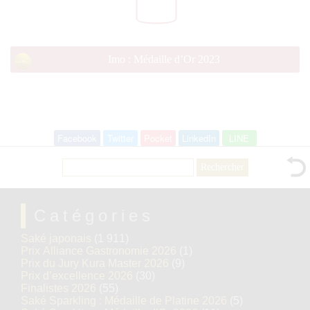
Imo : Médaille d’Or 2023
Facebook
Twitter
Pocket
LinkedIn
LINE
Rechercher :
Catégories
Saké japonais
(1 911)
Prix Alliance Gastronomie 2026
(1)
Prix du Jury Kura Master 2026
(9)
Prix d’excellence 2026
(30)
Finalistes 2026
(55)
Saké Sparkling : Médaille de Platine 2026
(5)