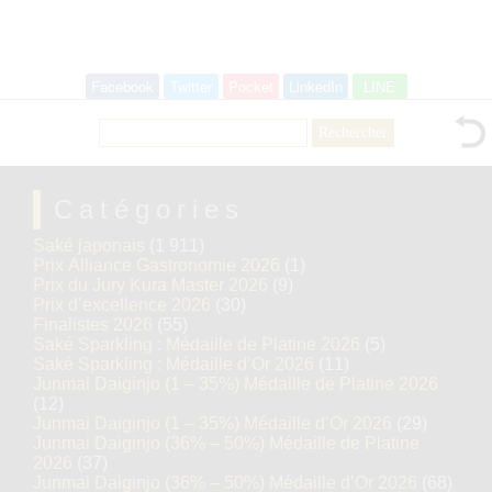
Facebook
Twitter
Pocket
LinkedIn
LINE
Rechercher :
Catégories
Saké japonais
(1 911)
Prix Alliance Gastronomie 2026
(1)
Prix du Jury Kura Master 2026
(9)
Prix d’excellence 2026
(30)
Finalistes 2026
(55)
Saké Sparkling : Médaille de Platine 2026
(5)
Saké Sparkling : Médaille d’Or 2026
(11)
Junmai Daiginjo (1 – 35%) Médaille de Platine 2026
(12)
Junmai Daiginjo (1 – 35%) Médaille d’Or 2026
(29)
Junmai Daiginjo (36% – 50%) Médaille de Platine
2026
(37)
Junmai Daiginjo (36% – 50%) Médaille d’Or 2026
(68)