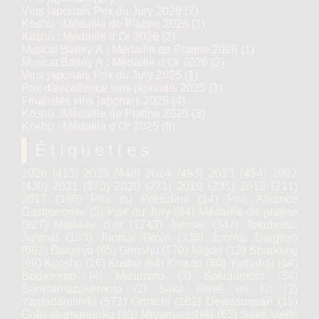
Vins japonais Prix du Jury 2026
(2)
Kōshū : Médaille de Platine 2026
(1)
Kōshū : Médaille d’Or 2026
(2)
Muscat Bailey A : Médaille de Platine 2026
(1)
Muscat Bailey A : Médaille d’Or 2026
(2)
Vins japonais Prix du Jury 2025
(1)
Prix d'excellence vins japonais 2025
(3)
Finalistes vins japonais 2025
(4)
Kōshū : Médaille de Platine 2025
(3)
Kōshū : Médaille d’Or 2025
(8)
Étiquettes
2026
(413)
2025
(448)
2024
(493)
2023
(454)
2022
(430)
2021
(370)
2020
(271)
2019
(235)
2018
(211)
2017
(180)
Prix du Président
(14)
Prix Alliance
Gastronomie
(5)
Prix du Jury
(94)
Médaille de platine
(927)
Médaille d’or
(1743)
Junmai
(347)
Tokubetsu
Junmai
(103)
Junmai Ginjo
(336)
Junmai Daiginjo
(682)
Daiginjo
(65)
Genshu
(170)
Nigori
(12)
Sparkling
(69)
Kijoshu
(26)
Koshu
(64)
Kimoto
(80)
Yamahaï
(64)
Bodaïmoto
(4)
Mizumoto
(3)
Sokujomoto
(34)
Sankiamazakemoto
(2)
Saké élevé en fût
(2)
Yamadanishiki
(571)
Omachi
(102)
Dewasansan
(19)
Gohyakumangoku
(93)
Miyamanishiki
(65)
Saké vieilli