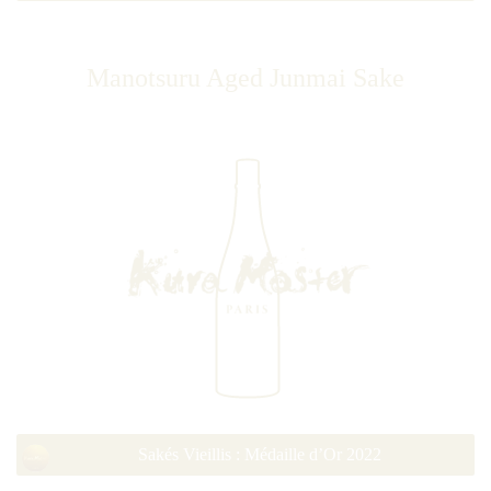
Manotsuru Aged Junmai Sake
Sakés Vieillis : Médaille d’Or 2022