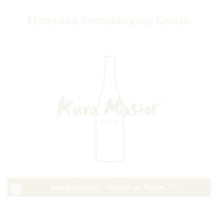
Manotsuru Junmaidaiginjo Genshu
Junmai Daiginjo : Médaille de Platine 2020