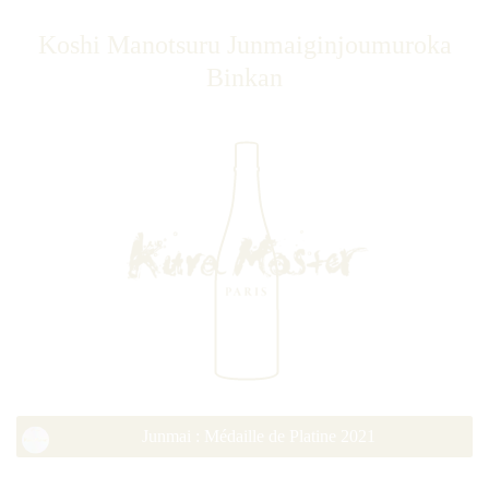
Koshi Manotsuru Junmaiginjoumuroka
Binkan
Junmai : Médaille de Platine 2021