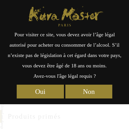
Kura Master Paris
Recherche
Kuramoto
Points de vente
Fr
日
OBATA SHUZO
Pour visiter ce site, vous devez avoir l’âge légal
an
本
autorisé pour acheter ou consommer de l’alcool. S’il
Obata Shuzo Co.,Ltd
n’existe pas de législation à cet égard dans votre pays,
çai
語
449 Manoshinmachi , Sado
vous devez être âgé de 18 ans ou moins.
Niigata 9520318
Avez-vous l'âge légal requis ?
s
http://www.obata-shuzo.com
Oui
Non
Produits primés