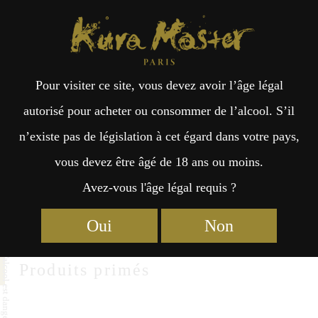
Kura Master Paris
Recherche
Kuramoto
Points de vente
Fr
日
Nihonsakari
Pour visiter ce site, vous devez avoir l’âge légal
an
本
autorisé pour acheter ou consommer de l’alcool. S’il
Nihonsakari Co.,Ltd.
n’existe pas de législation à cet égard dans votre pays,
çai
語
4-57, Yogai-cho, Nishinomiya Hyogo 662-8521
vous devez être âgé de 18 ans ou moins.
http://www.nihonsakari.co.jp/
Avez-vous l'âge légal requis ?
s
Oui
Non
Produits primés