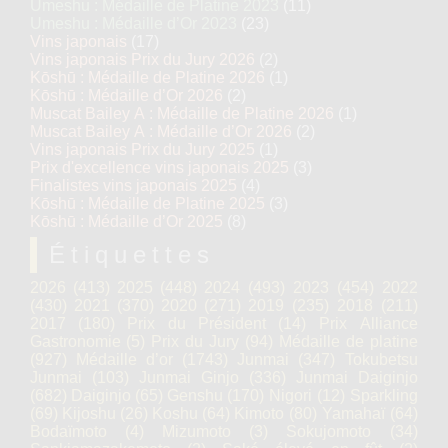
Umeshu : Médaille de Platine 2023
(11)
Umeshu : Médaille d’Or 2023
(23)
Vins japonais
(17)
Vins japonais Prix du Jury 2026
(2)
Kōshū : Médaille de Platine 2026
(1)
Kōshū : Médaille d’Or 2026
(2)
Muscat Bailey A : Médaille de Platine 2026
(1)
Muscat Bailey A : Médaille d’Or 2026
(2)
Vins japonais Prix du Jury 2025
(1)
Prix d'excellence vins japonais 2025
(3)
Finalistes vins japonais 2025
(4)
Kōshū : Médaille de Platine 2025
(3)
Kōshū : Médaille d’Or 2025
(8)
Étiquettes
2026
(413)
2025
(448)
2024
(493)
2023
(454)
2022
(430)
2021
(370)
2020
(271)
2019
(235)
2018
(211)
2017
(180)
Prix du Président
(14)
Prix Alliance
Gastronomie
(5)
Prix du Jury
(94)
Médaille de platine
(927)
Médaille d’or
(1743)
Junmai
(347)
Tokubetsu
Junmai
(103)
Junmai Ginjo
(336)
Junmai Daiginjo
(682)
Daiginjo
(65)
Genshu
(170)
Nigori
(12)
Sparkling
(69)
Kijoshu
(26)
Koshu
(64)
Kimoto
(80)
Yamahaï
(64)
Bodaïmoto
(4)
Mizumoto
(3)
Sokujomoto
(34)