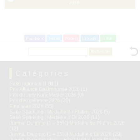
2018
Facebook
Twitter
Pocket
LinkedIn
LINE
Rechercher :
Catégories
Saké japonais
(1 911)
Prix Alliance Gastronomie 2026
(1)
Prix du Jury Kura Master 2026
(9)
Prix d’excellence 2026
(30)
Finalistes 2026
(55)
Saké Sparkling : Médaille de Platine 2026
(5)
Saké Sparkling : Médaille d’Or 2026
(11)
Junmai Daiginjo (1 – 35%) Médaille de Platine 2026
(12)
Junmai Daiginjo (1 – 35%) Médaille d’Or 2026
(29)
Junmai Daiginjo (36% – 50%) Médaille de Platine