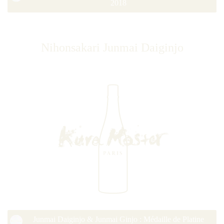
2018
Nihonsakari Junmai Daiginjo
Junmai Daiginjo & Junmai Ginjo : Médaille de Platine