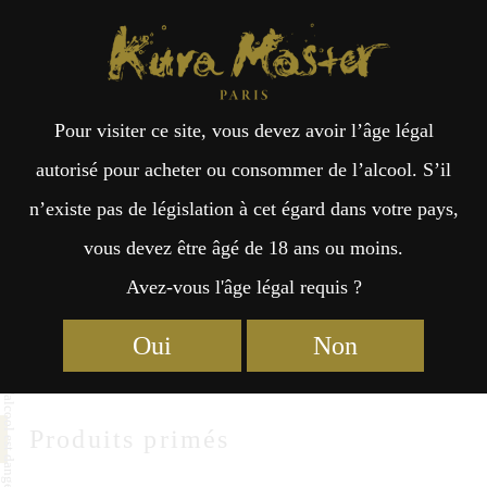
Kura Master Paris
Recherche
Kuramoto
Points de vente
Fr
日
NIHONKAI SHUZOU
Pour visiter ce site, vous devez avoir l’âge légal
an
本
autorisé pour acheter ou consommer de l’alcool. S’il
Nihonkai Shuzo CO.,LTD
n’existe pas de législation à cet égard dans votre pays,
çai
語
80 Minatoura,Misumi-cho,Hamada-city
vous devez être âgé de 18 ans ou moins.
Shimane 699-3224
Avez-vous l'âge légal requis ?
s
https://www.kan-nihonkai.com/
Oui
Non
Produits primés