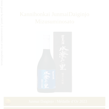
L'abus d'alcool est dangereux pour la santé, à consommer avec modération.
Kannihonkai JunmaiDaiginjo
Mizusuminosato
Junmai Daiginjo : Médaille d’Or 2023