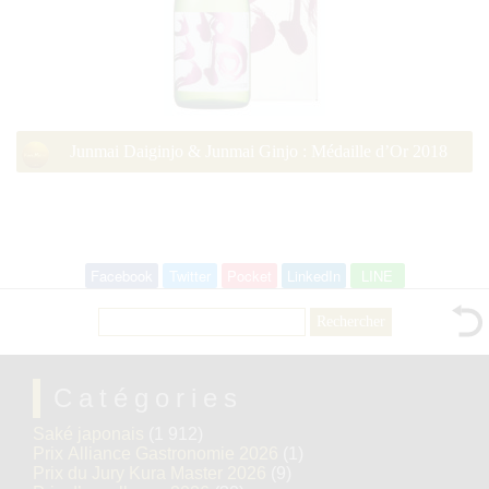
Junmai Daiginjo & Junmai Ginjo : Médaille d’Or 2018
Facebook
Twitter
Pocket
LinkedIn
LINE
Rechercher :
Catégories
Saké japonais
(1 912)
Prix Alliance Gastronomie 2026
(1)
Prix du Jury Kura Master 2026
(9)