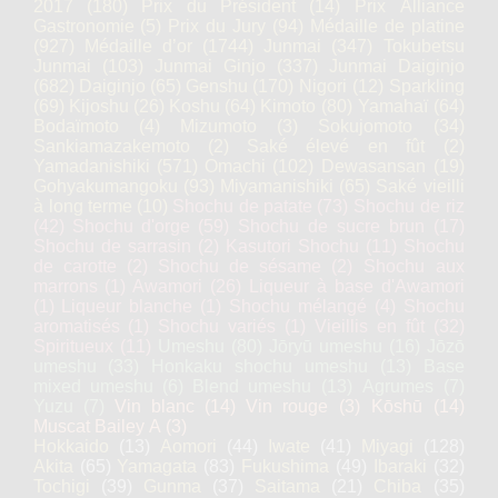
2017
(180)
Prix du Président
(14)
Prix Alliance
Gastronomie
(5)
Prix du Jury
(94)
Médaille de platine
(927)
Médaille d’or
(1744)
Junmai
(347)
Tokubetsu
Junmai
(103)
Junmai Ginjo
(337)
Junmai Daiginjo
(682)
Daiginjo
(65)
Genshu
(170)
Nigori
(12)
Sparkling
(69)
Kijoshu
(26)
Koshu
(64)
Kimoto
(80)
Yamahaï
(64)
Bodaïmoto
(4)
Mizumoto
(3)
Sokujomoto
(34)
Sankiamazakemoto
(2)
Saké élevé en fût
(2)
Yamadanishiki
(571)
Omachi
(102)
Dewasansan
(19)
Gohyakumangoku
(93)
Miyamanishiki
(65)
Saké vieilli
à long terme
(10)
Shochu de patate
(73)
Shochu de riz
(42)
Shochu d'orge
(59)
Shochu de sucre brun
(17)
Shochu de sarrasin
(2)
Kasutori Shochu
(11)
Shochu
de carotte
(2)
Shochu de sésame
(2)
Shochu aux
marrons
(1)
Awamori
(26)
Liqueur à base d'Awamori
(1)
Liqueur blanche
(1)
Shochu mélangé
(4)
Shochu
aromatisés
(1)
Shochu variés
(1)
Vieillis en fût
(32)
Spiritueux
(11)
Umeshu
(80)
Jōryū umeshu
(16)
Jōzō
umeshu
(33)
Honkaku shochu umeshu
(13)
Base
mixed umeshu
(6)
Blend umeshu
(13)
Agrumes
(7)
Yuzu
(7)
Vin blanc
(14)
Vin rouge
(3)
Kōshū
(14)
Muscat Bailey A
(3)
Hokkaido
(13)
Aomori
(44)
Iwate
(41)
Miyagi
(128)
Akita
(65)
Yamagata
(83)
Fukushima
(49)
Ibaraki
(32)
Tochigi
(39)
Gunma
(37)
Saitama
(21)
Chiba
(35)