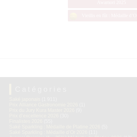
Awamori 2025
Vieillis en fût : Médaille d’
Catégories
Saké japonais
(1 911)
Prix Alliance Gastronomie 2026
(1)
Prix du Jury Kura Master 2026
(9)
Prix d’excellence 2026
(30)
Finalistes 2026
(55)
Saké Sparkling : Médaille de Platine 2026
(5)
Saké Sparkling : Médaille d’Or 2026
(11)