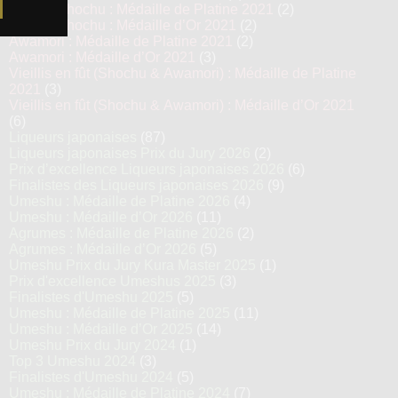
Kokuto Shochu : Médaille de Platine 2021
(2)
Kokuto Shochu : Médaille d’Or 2021
(2)
Awamori : Médaille de Platine 2021
(2)
Awamori : Médaille d’Or 2021
(3)
Vieillis en fût (Shochu & Awamori) : Médaille de Platine
2021
(3)
Vieillis en fût (Shochu & Awamori) : Médaille d’Or 2021
(6)
Liqueurs japonaises
(87)
Liqueurs japonaises Prix du Jury 2026
(2)
Prix d’excellence Liqueurs japonaises 2026
(6)
Finalistes des Liqueurs japonaises 2026
(9)
Umeshu : Médaille de Platine 2026
(4)
Umeshu : Médaille d’Or 2026
(11)
Agrumes : Médaille de Platine 2026
(2)
Agrumes : Médaille d’Or 2026
(5)
Umeshu Prix du Jury Kura Master 2025
(1)
Prix d'excellence Umeshus 2025
(3)
Finalistes d'Umeshu 2025
(5)
Umeshu : Médaille de Platine 2025
(11)
Umeshu : Médaille d’Or 2025
(14)
Umeshu Prix du Jury 2024
(1)
Top 3 Umeshu 2024
(3)
Finalistes d'Umeshu 2024
(5)
Umeshu : Médaille de Platine 2024
(7)