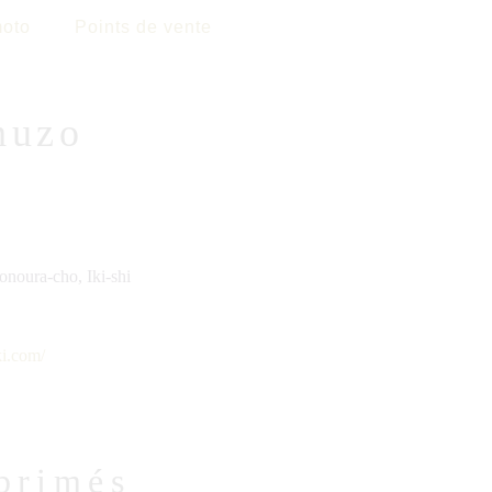
oto
Points de vente
huzo
onoura-cho, Iki-shi
i.com/
primés