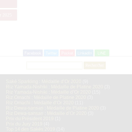
Or 2025
Facebook
Twitter
Pocket
LinkedIn
LINE
Rechercher :
Saké Sparkling : Médaille d’Or 2020
(9)
Riz Yamada-Nishiki : Médaille de Platine 2020
(3)
Riz Yamada-Nishiki : Médaille d’Or 2020
(15)
Riz Omachi : Médaille de Platine 2020
(3)
Riz Omachi : Médaille d’Or 2020
(11)
Riz Dewa-sansan : Médaille de Platine 2020
(3)
Riz Dewa-sansan : Médaille d’Or 2020
(3)
Prix du Président 2019
(1)
Prix du Jury 2019
(4)
Top 14 des Sakés 2019
(14)