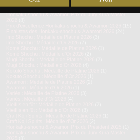
Junmai Daiginjo : Médaille d’Or 2017
(58)
Honkaku Shochu & Awamori
(270)
Honkaku-shochu & Awamori Prix du Jury Kura Master
2026
(8)
Prix d'excellence Honkaku-shochu & Awamori 2026
(15)
Finalistes des Honkaku-shochu & Awamori 2026
(24)
Imo Shochu : Médaille de Platine 2026
(3)
Imo Shochu : Médaille d’Or 2026
(7)
Komé Shochu : Médaille de Platine 2026
(1)
Komé Shochu : Médaille d’Or 2026
(2)
Mugi Shochu : Médaille de Platine 2026
(2)
Mugi Shochu : Médaille d’Or 2026
(4)
Kokutō Shochu : Médaille de Platine 2026
(1)
Kokutō Shochu : Médaille d’Or 2026
(1)
Awamori : Médaille de Platine 2026
(2)
Awamori : Médaille d’Or 2026
(1)
Variés : Médaille de Platine 2026
(3)
Variés : Médaille d’Or 2026
(4)
Vieillis en fût : Médaille de Platine 2026
(2)
Vieillis en fût : Médaille d’Or 2026
(3)
Craft Kōji Spirits : Médaille de Platine 2026
(1)
Craft Kōji Spirits : Médaille d’Or 2026
(2)
Honkaku-shochu & Awamori Prix du Président 2025
(1)
Honkaku-shochu & Awamori Prix du Jury Kura Master
2025
(8)