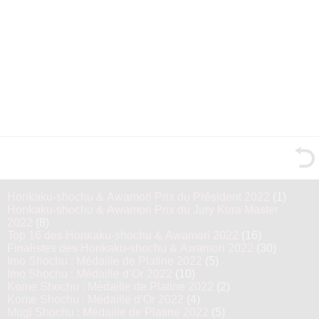
Honkaku-shochu & Awamori Prix du Président 2022
(1)
Honkaku-shochu & Awamori Prix du Jury Kura Master
2022
(8)
Top 16 des Honkaku-shochu & Awamori 2022
(16)
Finalistes des Honkaku-shochu & Awamori 2022
(30)
Imo Shochu : Médaille de Platine 2022
(5)
Imo Shochu : Médaille d’Or 2022
(10)
Kome Shochu : Médaille de Platine 2022
(2)
Kome Shochu : Médaille d’Or 2022
(4)
Mugi Shochu : Médaille de Platine 2022
(5)