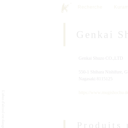
Recherche
Kuram
Genkai S
Genkai Shuzo CO.,LTD
550-1 Shihara Nishifure, G
Nagasaki 8115125
https://www.mugishochu-ik
Produits 