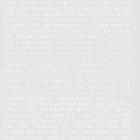
(1743)
Junmai
(347)
Tokubetsu Junmai
(103)
Junmai
Ginjo
(336)
Junmai Daiginjo
(682)
Daiginjo
(65)
Genshu
(170)
Nigori
(12)
Sparkling
(69)
Kijoshu
(26)
Koshu
(64)
Kimoto
(80)
Yamahaï
(64)
Bodaïmoto
(4)
Mizumoto
(3)
Sokujomoto
(34)
Sankiamazakemoto
(2)
Saké élevé en
fût
(2)
Yamadanishiki
(571)
Omachi
(102)
Dewasansan
(19)
Gohyakumangoku
(93)
Miyamanishiki
(65)
Saké
vieilli à long terme
(10)
Shochu de patate
(73)
Shochu de
riz
(42)
Shochu d'orge
(59)
Shochu de sucre brun
(17)
Shochu de sarrasin
(2)
Kasutori Shochu
(11)
Shochu de
carotte
(2)
Shochu de sésame
(2)
Shochu aux marrons
(1)
Awamori
(26)
Liqueur à base d'Awamori
(1)
Liqueur
blanche
(1)
Shochu mélangé
(4)
Shochu aromatisés
(1)
Shochu variés
(1)
Vieillis en fût
(32)
Spiritueux
(11)
Umeshu
(80)
Jōryū umeshu
(16)
Jōzō umeshu
(33)
Honkaku shochu umeshu
(13)
Base mixed umeshu
(6)
Blend umeshu
(13)
Agrumes
(7)
Yuzu
(7)
Vin blanc
(14)
Vin rouge
(3)
Kōshū
(14)
Muscat Bailey A
(3)
Hokkaido
(13)
Aomori
(44)
Iwate
(41)
Miyagi
(128)
Akita
(65)
Yamagata
(83)
Fukushima
(49)
Ibaraki
(32)
Tochigi
(39)
Gunma
(37)
Saitama
(21)
Chiba
(35)
Tokyo
(45)
Kanagawa
(42)
Niigata
(97)
Toyama
(40)
Ishikawa
(46)
Fukui
(46)
Yamanashi
(36)
Nagano
(88)
Gifu
(83)
Shizuoka
(59)
Aichi
(23)
Mie
(67)
Shiga
(26)
Kyoto
(58)
Osaka
(18)
Hyogo
(138)
Nara
(17)
Wakayama
(57)
Tottori