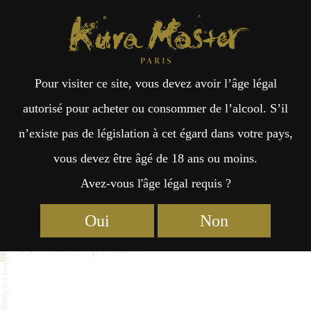
Kura Master Paris
Recherche
Kuramoto
Points de vente
Fr
日
ARISAWA
Pour visiter ce site, vous devez avoir l’âge légal
an
本
autorisé pour acheter ou consommer de l’alcool. S’il
ARISAWA CO.,LTD.
n’existe pas de législation à cet égard dans votre pays,
çai
語
1-4-1 Nishihonmachi, Tosayamada-cho, Kami-shi Kochi
vous devez être âgé de 18 ans ou moins.
Kochi 782-0032
Avez-vous l'âge légal requis ?
s
Oui
Non
Produits primés