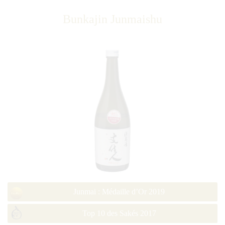
Bunkajin Junmaishu
Junmai : Médaille d’Or 2019
Top 10 des Sakés 2017