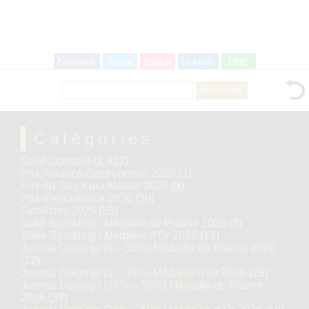
Facebook
Twitter
Pocket
LinkedIn
LINE
Rechercher :
Catégories
Saké japonais
(1 912)
Prix Alliance Gastronomie 2026
(1)
Prix du Jury Kura Master 2026
(9)
Prix d’excellence 2026
(30)
Finalistes 2026
(55)
Saké Sparkling : Médaille de Platine 2026
(5)
Saké Sparkling : Médaille d’Or 2026
(11)
Junmai Daiginjo (1 – 35%) Médaille de Platine 2026
(12)
Junmai Daiginjo (1 – 35%) Médaille d’Or 2026
(29)
Junmai Daiginjo (36% – 50%) Médaille de Platine
2026
(37)