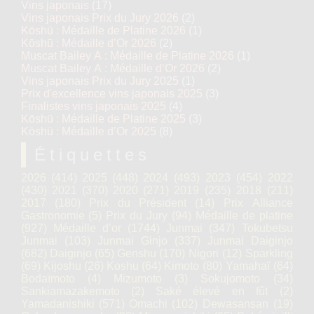
Vins japonais
(17)
Vins japonais Prix du Jury 2026
(2)
Kōshū : Médaille de Platine 2026
(1)
Kōshū : Médaille d’Or 2026
(2)
Muscat Bailey A : Médaille de Platine 2026
(1)
Muscat Bailey A : Médaille d’Or 2026
(2)
Vins japonais Prix du Jury 2025
(1)
Prix d'excellence vins japonais 2025
(3)
Finalistes vins japonais 2025
(4)
Kōshū : Médaille de Platine 2025
(3)
Kōshū : Médaille d’Or 2025
(8)
Étiquettes
2026
(414)
2025
(448)
2024
(493)
2023
(454)
2022
(430)
2021
(370)
2020
(271)
2019
(235)
2018
(211)
2017
(180)
Prix du Président
(14)
Prix Alliance
Gastronomie
(5)
Prix du Jury
(94)
Médaille de platine
(927)
Médaille d’or
(1744)
Junmai
(347)
Tokubetsu
Junmai
(103)
Junmai Ginjo
(337)
Junmai Daiginjo
(682)
Daiginjo
(65)
Genshu
(170)
Nigori
(12)
Sparkling
(69)
Kijoshu
(26)
Koshu
(64)
Kimoto
(80)
Yamahaï
(64)
Bodaïmoto
(4)
Mizumoto
(3)
Sokujomoto
(34)
Sankiamazakemoto
(2)
Saké élevé en fût
(2)
Yamadanishiki
(571)
Omachi
(102)
Dewasansan
(19)