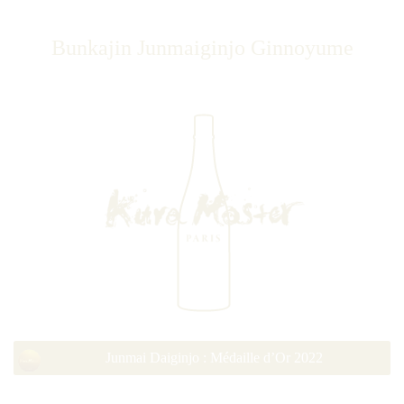
Bunkajin Junmaiginjo Ginnoyume
Junmai Daiginjo : Médaille d’Or 2022