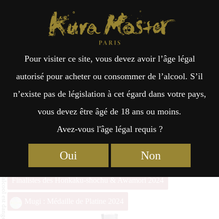
Kura Master Paris
Recherche
Kuramoto
Points de vente
Fr
日
Pour visiter ce site, vous devez avoir l’âge légal
an
本
Hatsushio
autorisé pour acheter ou consommer de l’alcool. S’il
n’existe pas de législation à cet égard dans votre pays,
çai
語
vous devez être âgé de 18 ans ou moins.
Avez-vous l'âge légal requis ?
Honkaku-shochu & Awamori Prix du Jury Kura Master
2024
s
Oui
Non
Top 17 des Honkaku-shochu & Awamori 2024
Finalistes des Honkaku-shochu & Awamori 2024
Mugi : Médaille de Platine 2024