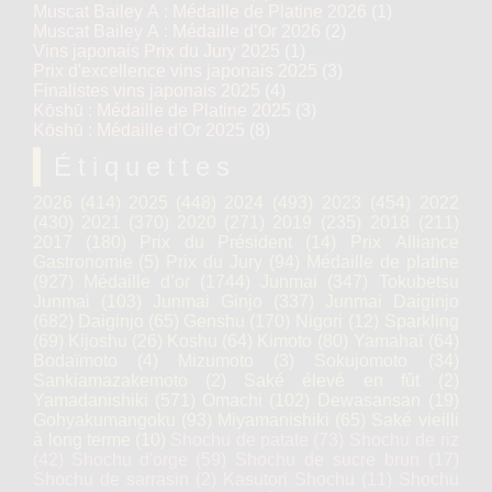
Muscat Bailey A : Médaille de Platine 2026
(1)
Muscat Bailey A : Médaille d’Or 2026
(2)
Vins japonais Prix du Jury 2025
(1)
Prix d'excellence vins japonais 2025
(3)
Finalistes vins japonais 2025
(4)
Kōshū : Médaille de Platine 2025
(3)
Kōshū : Médaille d’Or 2025
(8)
Étiquettes
2026
(414)
2025
(448)
2024
(493)
2023
(454)
2022
(430)
2021
(370)
2020
(271)
2019
(235)
2018
(211)
2017
(180)
Prix du Président
(14)
Prix Alliance
Gastronomie
(5)
Prix du Jury
(94)
Médaille de platine
(927)
Médaille d’or
(1744)
Junmai
(347)
Tokubetsu
Junmai
(103)
Junmai Ginjo
(337)
Junmai Daiginjo
(682)
Daiginjo
(65)
Genshu
(170)
Nigori
(12)
Sparkling
(69)
Kijoshu
(26)
Koshu
(64)
Kimoto
(80)
Yamahaï
(64)
Bodaïmoto
(4)
Mizumoto
(3)
Sokujomoto
(34)
Sankiamazakemoto
(2)
Saké élevé en fût
(2)
Yamadanishiki
(571)
Omachi
(102)
Dewasansan
(19)
Gohyakumangoku
(93)
Miyamanishiki
(65)
Saké vieilli
à long terme
(10)
Shochu de patate
(73)
Shochu de riz
(42)
Shochu d'orge
(59)
Shochu de sucre brun
(17)
Shochu de sarrasin
(2)
Kasutori Shochu
(11)
Shochu