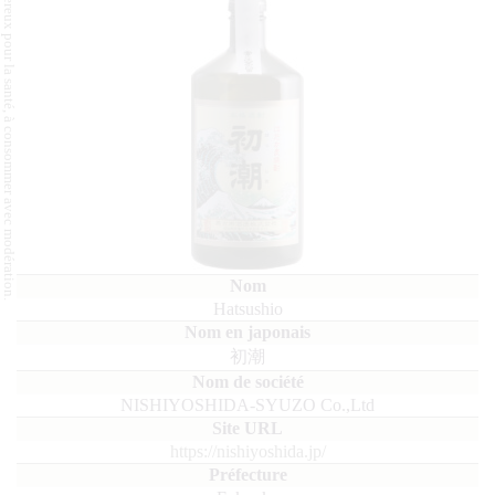
L'abus d'alcool est dangereux pour la santé, à consommer avec modération.
Hatsushio
初潮
NISHIYOSHIDA-SYUZO Co.,Ltd
https://nishiyoshida.jp/