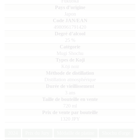
Fukuoka
Japon
4980961791420
25
%
Mugi Shochu
Kōji noir
Distillation atmosphérique
3 ans
720
ml
1320 JPY
2024
Prix du Jury
Médaille de platine
Shochu d'orge