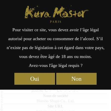
Kura Master Paris
Recherche
Kuramoto
Points de vente
Fr
日
Pour visiter ce site, vous devez avoir l’âge légal
an
本
Kishogura Cellar Selection
autorisé pour acheter ou consommer de l’alcool. S’il
n’existe pas de législation à cet égard dans votre pays,
çai
語
vous devez être âgé de 18 ans ou moins.
Avez-vous l'âge légal requis ?
Imo : Médaille d’Or 2023
s
Oui
Non
Kishogura Cellar Selection
貴匠蔵 セラーセレクション
Hombo Shuzo Co., Ltd.