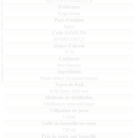
L'abus d'alcool est dangereux pour la santé, à consommer avec modération.
http://www.hombo.co.jp
Kagoshima
Japon
4976881250727
37
%
Imo Shochu
patate douce (Koganesengan)
kôji blanc, kôji noir
Distillation atmosphérique
Utilisé
720
ml