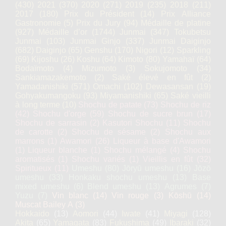
(430)
2021
(370)
2020
(271)
2019
(235)
2018
(211)
2017
(180)
Prix du Président
(14)
Prix Alliance
Gastronomie
(5)
Prix du Jury
(94)
Médaille de platine
(927)
Médaille d’or
(1744)
Junmai
(347)
Tokubetsu
Junmai
(103)
Junmai Ginjo
(337)
Junmai Daiginjo
(682)
Daiginjo
(65)
Genshu
(170)
Nigori
(12)
Sparkling
(69)
Kijoshu
(26)
Koshu
(64)
Kimoto
(80)
Yamahaï
(64)
Bodaïmoto
(4)
Mizumoto
(3)
Sokujomoto
(34)
Sankiamazakemoto
(2)
Saké élevé en fût
(2)
Yamadanishiki
(571)
Omachi
(102)
Dewasansan
(19)
Gohyakumangoku
(93)
Miyamanishiki
(65)
Saké vieilli
à long terme
(10)
Shochu de patate
(73)
Shochu de riz
(42)
Shochu d'orge
(59)
Shochu de sucre brun
(17)
Shochu de sarrasin
(2)
Kasutori Shochu
(11)
Shochu
de carotte
(2)
Shochu de sésame
(2)
Shochu aux
marrons
(1)
Awamori
(26)
Liqueur à base d'Awamori
(1)
Liqueur blanche
(1)
Shochu mélangé
(4)
Shochu
aromatisés
(1)
Shochu variés
(1)
Vieillis en fût
(32)
Spiritueux
(11)
Umeshu
(80)
Jōryū umeshu
(16)
Jōzō
umeshu
(33)
Honkaku shochu umeshu
(13)
Base
mixed umeshu
(6)
Blend umeshu
(13)
Agrumes
(7)
Yuzu
(7)
Vin blanc
(14)
Vin rouge
(3)
Kōshū
(14)
Muscat Bailey A
(3)
Hokkaido
(13)
Aomori
(44)
Iwate
(41)
Miyagi
(128)
Akita
(65)
Yamagata
(83)
Fukushima
(49)
Ibaraki
(32)