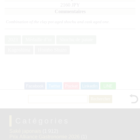
2160 JPY
Combination of the clay pot aged shochu and cask aged one.
2023
Médaille d’or
Shochu de patate
Kagoshima
Hombo Shuzo
Facebook
Twitter
Pocket
LinkedIn
LINE
Rechercher :
Catégories
Saké japonais
(1 912)
Prix Alliance Gastronomie 2026
(1)