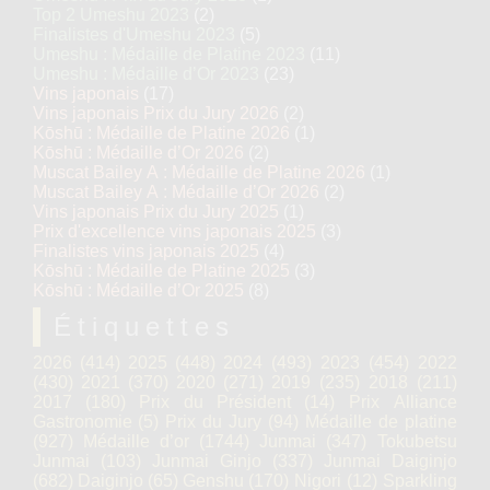
Top 2 Umeshu 2023
(2)
Finalistes d'Umeshu 2023
(5)
Umeshu : Médaille de Platine 2023
(11)
Umeshu : Médaille d’Or 2023
(23)
Vins japonais
(17)
Vins japonais Prix du Jury 2026
(2)
Kōshū : Médaille de Platine 2026
(1)
Kōshū : Médaille d’Or 2026
(2)
Muscat Bailey A : Médaille de Platine 2026
(1)
Muscat Bailey A : Médaille d’Or 2026
(2)
Vins japonais Prix du Jury 2025
(1)
Prix d'excellence vins japonais 2025
(3)
Finalistes vins japonais 2025
(4)
Kōshū : Médaille de Platine 2025
(3)
Kōshū : Médaille d’Or 2025
(8)
Étiquettes
2026
(414)
2025
(448)
2024
(493)
2023
(454)
2022
(430)
2021
(370)
2020
(271)
2019
(235)
2018
(211)
2017
(180)
Prix du Président
(14)
Prix Alliance
Gastronomie
(5)
Prix du Jury
(94)
Médaille de platine
(927)
Médaille d’or
(1744)
Junmai
(347)
Tokubetsu
Junmai
(103)
Junmai Ginjo
(337)
Junmai Daiginjo
(682)
Daiginjo
(65)
Genshu
(170)
Nigori
(12)
Sparkling