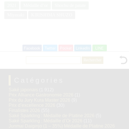
2021
Médaille d’or
Shochu de patate
Miyazaki
KIRISHIMA SHUZO
Facebook
Twitter
Pocket
LinkedIn
LINE
Rechercher :
Catégories
Saké japonais
(1 912)
Prix Alliance Gastronomie 2026
(1)
Prix du Jury Kura Master 2026
(9)
Prix d’excellence 2026
(30)
Finalistes 2026
(55)
Saké Sparkling : Médaille de Platine 2026
(5)
Saké Sparkling : Médaille d’Or 2026
(11)
Junmai Daiginjo (1 – 35%) Médaille de Platine 2026