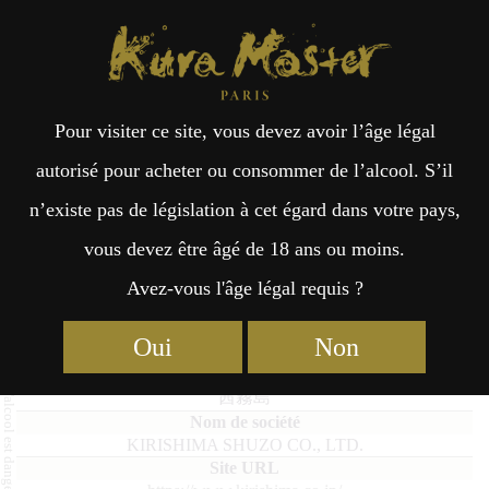
Kura Master Paris
Recherche
Kuramoto
Points de vente
Fr
日
Pour visiter ce site, vous devez avoir l’âge légal
an
本
Akane Kirishima
autorisé pour acheter ou consommer de l’alcool. S’il
n’existe pas de législation à cet égard dans votre pays,
çai
語
vous devez être âgé de 18 ans ou moins.
Avez-vous l'âge légal requis ?
Imo Shochu : Médaille d’Or 2021
s
Oui
Non
Akane Kirishima
茜霧島
KIRISHIMA SHUZO CO., LTD.