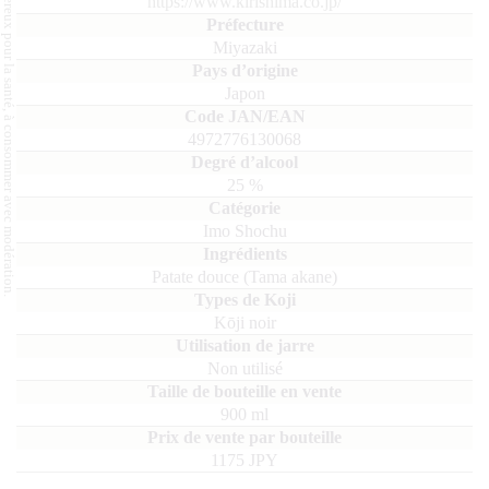
L'abus d'alcool est dangereux pour la santé, à consommer avec modération.
https://www.kirishima.co.jp/
Miyazaki
Japon
4972776130068
25
%
Imo Shochu
patate douce (Tama akane)
Kōji noir
Non utilisé
900
ml
1175 JPY