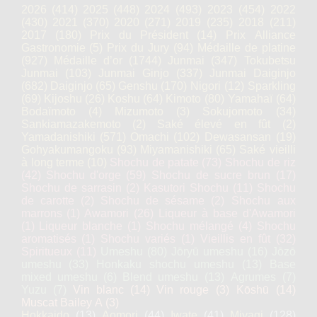
2026
(414)
2025
(448)
2024
(493)
2023
(454)
2022
(430)
2021
(370)
2020
(271)
2019
(235)
2018
(211)
2017
(180)
Prix du Président
(14)
Prix Alliance
Gastronomie
(5)
Prix du Jury
(94)
Médaille de platine
(927)
Médaille d’or
(1744)
Junmai
(347)
Tokubetsu
Junmai
(103)
Junmai Ginjo
(337)
Junmai Daiginjo
(682)
Daiginjo
(65)
Genshu
(170)
Nigori
(12)
Sparkling
(69)
Kijoshu
(26)
Koshu
(64)
Kimoto
(80)
Yamahaï
(64)
Bodaïmoto
(4)
Mizumoto
(3)
Sokujomoto
(34)
Sankiamazakemoto
(2)
Saké élevé en fût
(2)
Yamadanishiki
(571)
Omachi
(102)
Dewasansan
(19)
Gohyakumangoku
(93)
Miyamanishiki
(65)
Saké vieilli
à long terme
(10)
Shochu de patate
(73)
Shochu de riz
(42)
Shochu d'orge
(59)
Shochu de sucre brun
(17)
Shochu de sarrasin
(2)
Kasutori Shochu
(11)
Shochu
de carotte
(2)
Shochu de sésame
(2)
Shochu aux
marrons
(1)
Awamori
(26)
Liqueur à base d'Awamori
(1)
Liqueur blanche
(1)
Shochu mélangé
(4)
Shochu
aromatisés
(1)
Shochu variés
(1)
Vieillis en fût
(32)
Spiritueux
(11)
Umeshu
(80)
Jōryū umeshu
(16)
Jōzō
umeshu
(33)
Honkaku shochu umeshu
(13)
Base
mixed umeshu
(6)
Blend umeshu
(13)
Agrumes
(7)
Yuzu
(7)
Vin blanc
(14)
Vin rouge
(3)
Kōshū
(14)
Muscat Bailey A
(3)
Hokkaido
(13)
Aomori
(44)
Iwate
(41)
Miyagi
(128)