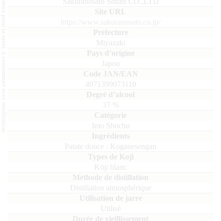
L'abus d'alcool est dangereux pour la santé, à consommer avec modération.
Sakuranosato Shuzo CO.,LTD
https://www.sakuranosato.co.jp/
Miyazaki
Japon
4971399073110
37
%
Imo Shochu
patate douce : Koganesengan
Kōji blanc
Distillation atmosphérique
Utilisé