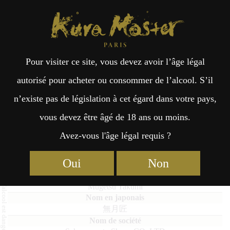
Kura Master Paris
Recherche
Kuramoto
Points de vente
Fr
日
Pour visiter ce site, vous devez avoir l’âge légal
an
本
Mugetsu Takumi
autorisé pour acheter ou consommer de l’alcool. S’il
n’existe pas de législation à cet égard dans votre pays,
çai
語
vous devez être âgé de 18 ans ou moins.
Avez-vous l'âge légal requis ?
Imo Shochu : Médaille d’Or 2026
s
Imo : Médaille d’Or 2025
Oui
Non
Mugetsu Takumi
無月匠