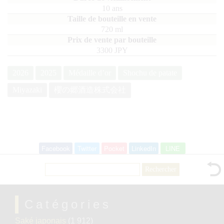
10 ans
720
ml
3300 JPY
2026
2025
Médaille d’or
Shochu de patate
Miyazaki
櫻の郷酒造株式会社
Facebook
Twitter
Pocket
LinkedIn
LINE
Rechercher :
Catégories
Saké japonais
(1 912)