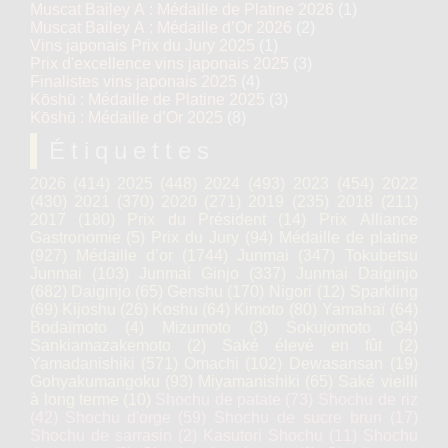
Muscat Bailey A : Médaille de Platine 2026
(1)
Muscat Bailey A : Médaille d’Or 2026
(2)
Vins japonais Prix du Jury 2025
(1)
Prix d'excellence vins japonais 2025
(3)
Finalistes vins japonais 2025
(4)
Kōshū : Médaille de Platine 2025
(3)
Kōshū : Médaille d’Or 2025
(8)
Étiquettes
2026
(414)
2025
(448)
2024
(493)
2023
(454)
2022
(430)
2021
(370)
2020
(271)
2019
(235)
2018
(211)
2017
(180)
Prix du Président
(14)
Prix Alliance
Gastronomie
(5)
Prix du Jury
(94)
Médaille de platine
(927)
Médaille d’or
(1744)
Junmai
(347)
Tokubetsu
Junmai
(103)
Junmai Ginjo
(337)
Junmai Daiginjo
(682)
Daiginjo
(65)
Genshu
(170)
Nigori
(12)
Sparkling
(69)
Kijoshu
(26)
Koshu
(64)
Kimoto
(80)
Yamahaï
(64)
Bodaïmoto
(4)
Mizumoto
(3)
Sokujomoto
(34)
Sankiamazakemoto
(2)
Saké élevé en fût
(2)
Yamadanishiki
(571)
Omachi
(102)
Dewasansan
(19)
Gohyakumangoku
(93)
Miyamanishiki
(65)
Saké vieilli
à long terme
(10)
Shochu de patate
(73)
Shochu de riz
(42)
Shochu d'orge
(59)
Shochu de sucre brun
(17)
Shochu de sarrasin
(2)
Kasutori Shochu
(11)
Shochu