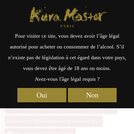
Kura Master Paris
Recherche
Kuramoto
Points de vente
Fr
日
Pour visiter ce site, vous devez avoir l’âge légal
an
本
YAMADAICHI Matured
autorisé pour acheter ou consommer de l’alcool. S’il
Eimurasaki 2016
n’existe pas de législation à cet égard dans votre pays,
çai
語
vous devez être âgé de 18 ans ou moins.
Avez-vous l'âge légal requis ?
s
Honkaku-shochu & Awamori Prix du Jury Kura Master
Oui
Non
2025
Prix d'excellence Honkaku-shochu & Awamori 2025
Finalistes des Honkaku-shochu & Awamori 2025
Imo : Médaille de Platine 2025