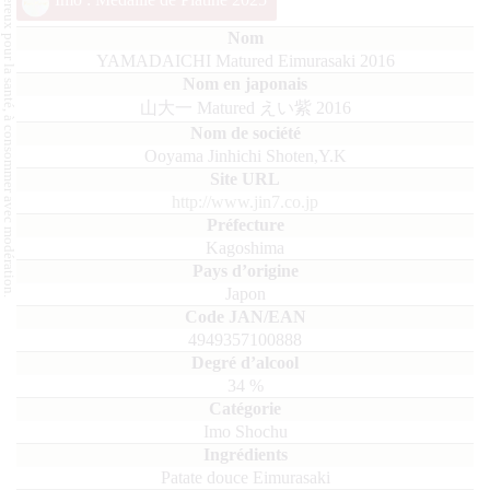
L'abus d'alcool est dangereux pour la santé, à consommer avec modération.
YAMADAICHI Matured Eimurasaki 2016
山大一 Matured えい紫 2016
Ooyama Jinhichi Shoten,Y.K
http://www.jin7.co.jp
Kagoshima
Japon
4949357100888
34
%
Imo Shochu
patate douce Eimurasaki