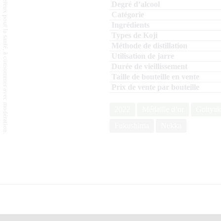
L'abus d'alcool est dangereux pour la santé, à consommer avec modération.
2022
Médaille d’or
Gohyak
Fukushima
Nekka