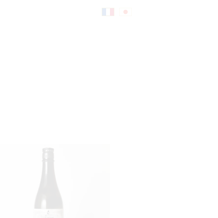
Fr
日
an
本
çai
語
s