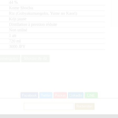
44
%
Kome Shochu
riz (Gohyakumangoku, Yume no Kaori)
Kōji jaune
Distillation à pression réduite
Non utilisé
1 an
720
ml
3000 JPY
umangoku
Shochu de riz
Facebook
Twitter
Pocket
LinkedIn
LINE
Rechercher :