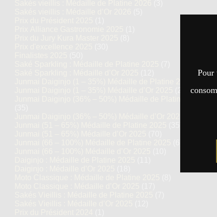
Sakés vieillis : Médaille de Platine 2026
(3)
Sakés vieillis : Médaille d’Or 2026
(5)
Prix du Président 2025
(1)
Prix Alliance Gastronomie 2025
(1)
Prix du Jury Kura Master 2025
(8)
Prix d'excellence 2025
(30)
Finalistes 2025
(50)
Saké Sparkling : Médaille de Platine 2025
(7)
Pour 
Saké Sparkling : Médaille d’Or 2025
(12)
Junmai Daiginjo (1 – 35%) Médaille de Platine 2025
(14)
consomm
Junmai Daiginjo (1 – 35%) Médaille d’Or 2025
(27)
Junmai Daiginjo (36% – 50%) Médaille de Platine 2025
(35)
Junmai Daiginjo (36% – 50%) Médaille d’Or 2025
(69)
Junmai (51 – 65%) Médaille de Platine 2025
(35)
Junmai (51 – 65%) Médaille d’Or 2025
(70)
Junmai (66 – 100%) Médaille de Platine 2025
(6)
Junmai (66 – 100%) Médaille d’Or 2025
(10)
Daiginjo : Médaille de Platine 2025
(11)
Daiginjo : Médaille d’Or 2025
(18)
Moto Classique : Médaille de Platine 2025
(8)
Moto Classique : Médaille d’Or 2025
(17)
Sakés Vieillis : Médaille de Platine 2025
(7)
Sakés Vieillis : Médaille d’Or 2025
(12)
Prix du Président 2024
(1)