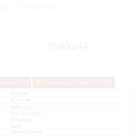
oto
Points de vente
Nekka44
& Awamori 2022
Kome Shochu : Médaille d’Or 2022
Nekka44
ねっか44
Nekka LLC
https://nekka.jp/
Fukushima
Japon
4589808780094