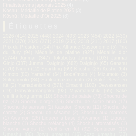
Finalistes vins japonais 2025
(4)
Kōshū : Médaille de Platine 2025
(3)
Kōshū : Médaille d’Or 2025
(8)
Étiquettes
2026
(414)
2025
(448)
2024
(493)
2023
(454)
2022
(430)
2021
(370)
2020
(271)
2019
(235)
2018
(211)
2017
(180)
Prix du Président
(14)
Prix Alliance Gastronomie
(5)
Prix
du Jury
(94)
Médaille de platine
(927)
Médaille d’or
(1744)
Junmai
(347)
Tokubetsu Junmai
(103)
Junmai
Ginjo
(337)
Junmai Daiginjo
(682)
Daiginjo
(65)
Genshu
(170)
Nigori
(12)
Sparkling
(69)
Kijoshu
(26)
Koshu
(64)
Kimoto
(80)
Yamahaï
(64)
Bodaïmoto
(4)
Mizumoto
(3)
Sokujomoto
(34)
Sankiamazakemoto
(2)
Saké élevé en
fût
(2)
Yamadanishiki
(571)
Omachi
(102)
Dewasansan
(19)
Gohyakumangoku
(93)
Miyamanishiki
(65)
Saké
vieilli à long terme
(10)
Shochu de patate
(73)
Shochu de
riz
(42)
Shochu d'orge
(59)
Shochu de sucre brun
(17)
Shochu de sarrasin
(2)
Kasutori Shochu
(11)
Shochu de
carotte
(2)
Shochu de sésame
(2)
Shochu aux marrons
(1)
Awamori
(26)
Liqueur à base d'Awamori
(1)
Liqueur
blanche
(1)
Shochu mélangé
(4)
Shochu aromatisés
(1)
Shochu variés
(1)
Vieillis en fût
(32)
Spiritueux
(11)
Umeshu
(80)
Jōryū umeshu
(16)
Jōzō umeshu
(33)