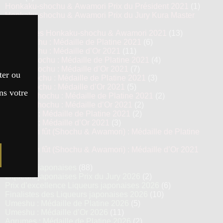
Honkaku-shochu & Awamori Prix du Président 2021
(1)
Honkaku-shochu & Awamori Prix du Jury Kura Master
2021
(6)
Top 13 des Honkaku-shochu & Awamori 2021
(13)
Imo Shochu : Médaille de Platine 2021
(6)
Imo Shochu : Médaille d’Or 2021
(11)
Kome Shochu : Médaille de Platine 2021
(4)
Kome Shochu : Médaille d’Or 2021
(7)
ter ou
Mugi Shochu : Médaille de Platine 2021
(3)
Mugi Shochu : Médaille d’Or 2021
(5)
ns votre
Kokuto Shochu : Médaille de Platine 2021
(2)
Kokuto Shochu : Médaille d’Or 2021
(2)
Awamori : Médaille de Platine 2021
(2)
Awamori : Médaille d’Or 2021
(3)
Vieillis en fût (Shochu & Awamori) : Médaille de Platine
2021
(3)
Vieillis en fût (Shochu & Awamori) : Médaille d’Or 2021
(6)
Liqueurs japonaises
(88)
Liqueurs japonaises Prix du Jury 2026
(2)
Prix d’excellence Liqueurs japonaises 2026
(6)
Finalistes des Liqueurs japonaises 2026
(10)
Umeshu : Médaille de Platine 2026
(5)
Umeshu : Médaille d’Or 2026
(11)
Agrumes : Médaille de Platine 2026
(2)