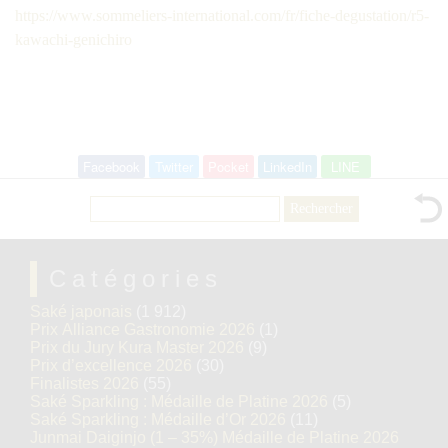
https://www.sommeliers-international.com/fr/fiche-degustation/r5-
kawachi-genichiro
Facebook
Twitter
Pocket
LinkedIn
LINE
Rechercher :
Catégories
Saké japonais
(1 912)
Prix Alliance Gastronomie 2026
(1)
Prix du Jury Kura Master 2026
(9)
Prix d’excellence 2026
(30)
Finalistes 2026
(55)
Saké Sparkling : Médaille de Platine 2026
(5)
Saké Sparkling : Médaille d’Or 2026
(11)
Junmai Daiginjo (1 – 35%) Médaille de Platine 2026