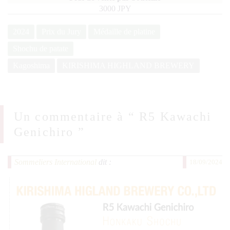
3000 JPY
2024
Prix du Jury
Médaille de platine
Shochu de patate
Kagoshima
KIRISHIMA HIGHLAND BREWERY
Un commentaire à “
R5 Kawachi
Genichiro
”
Sommeliers International
dit :
18/09/2024