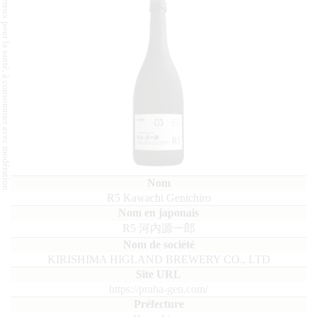
L'abus d'alcool est dangereux pour la santé, à consommer avec modération.
R5 Kawachi Genichiro
R5 河内源一郎
KIRISHIMA HIGLAND BREWERY CO., LTD
https://praha-gen.com/