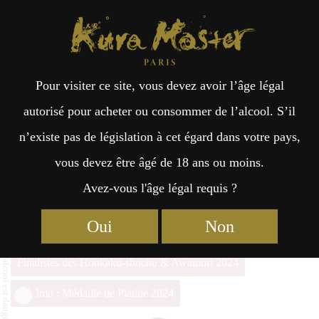
Kura Master Paris
Recherche
Kuramoto
Points de vente
Fr
日
Pour visiter ce site, vous devez avoir l’âge légal
an
本
R5 Kawachi Genichiro
autorisé pour acheter ou consommer de l’alcool. S’il
n’existe pas de législation à cet égard dans votre pays,
çai
語
vous devez être âgé de 18 ans ou moins.
Avez-vous l'âge légal requis ?
Honkaku-shochu & Awamori Prix du Jury Kura Master
2024
s
Oui
Non
Top 17 des Honkaku-shochu & Awamori 2024
Finalistes des Honkaku-shochu & Awamori 2024
Imo : Médaille de Platine 2024