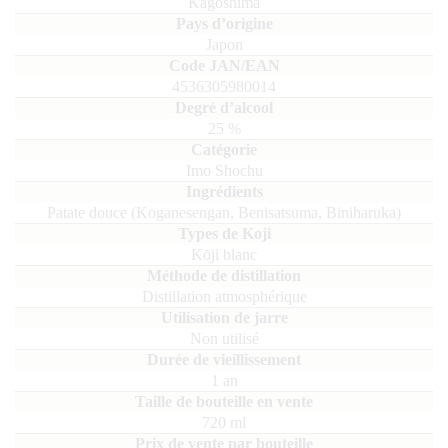
Kagoshima
Japon
4536305980014
25
%
Imo Shochu
patate douce (Koganesengan, Benisatsuma, Biniharuka)
Kōji blanc
Distillation atmosphérique
Non utilisé
1 an
720
ml