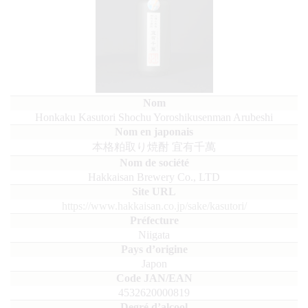
Honkaku Kasutori Shochu Yoroshikusenman Arubeshi
本格粕取り焼酎 宜有千萬
Hakkaisan Brewery Co., LTD
https://www.hakkaisan.co.jp/sake/kasutori/
Niigata
Japon
4532620000819