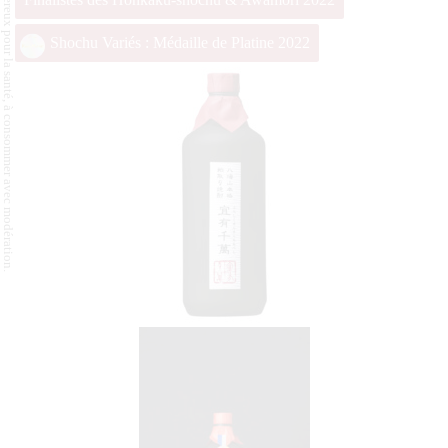
L'abus d'alcool est dangereux pour la santé, à consommer avec modération.
Shochu Variés : Médaille de Platine 2022