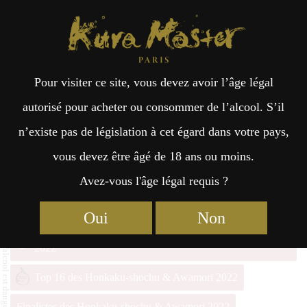
Kura Master Paris
Recherche
Kuramoto
Points de vente
Fr
日
Pour visiter ce site, vous devez avoir l’âge légal
an
本
Honkaku Kasutori Shochu
autorisé pour acheter ou consommer de l’alcool. S’il
Yoroshikusenman Arubeshi
n’existe pas de législation à cet égard dans votre pays,
çai
語
vous devez être âgé de 18 ans ou moins.
Avez-vous l'âge légal requis ?
s
Prestige Kôji Spirits : Médaille d’Or 2024
Oui
Non
Honkaku-shochu & Awamori Prix du Jury Kura Master
2022
Top 16 des Honkaku-shochu & Awamori 2022
Finalistes des Honkaku-shochu & Awamori 2022