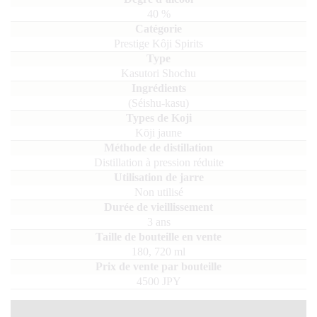
40
%
Prestige Kôji Spirits
Kasutori Shochu
(séishu-kasu)
Kōji jaune
Distillation à pression réduite
Non utilisé
3 ans
180, 720
ml
4500 JPY