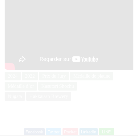
2024
2022
Prix du Jury
Médaille de platine
Médaille d’or
Kasutori Shochu
Niigata
Hakkaisan Brewery
Facebook
Twitter
Pocket
LinkedIn
LINE