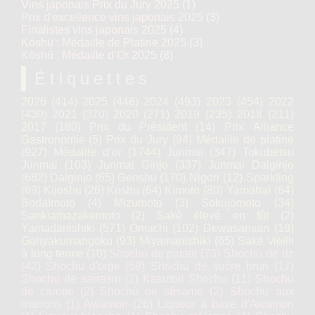
Vins japonais Prix du Jury 2025
(1)
Prix d'excellence vins japonais 2025
(3)
Finalistes vins japonais 2025
(4)
Kōshū : Médaille de Platine 2025
(3)
Kōshū : Médaille d’Or 2025
(8)
Étiquettes
2026
(414)
2025
(448)
2024
(493)
2023
(454)
2022
(430)
2021
(370)
2020
(271)
2019
(235)
2018
(211)
2017
(180)
Prix du Président
(14)
Prix Alliance
Gastronomie
(5)
Prix du Jury
(94)
Médaille de platine
(927)
Médaille d’or
(1744)
Junmai
(347)
Tokubetsu
Junmai
(103)
Junmai Ginjo
(337)
Junmai Daiginjo
(682)
Daiginjo
(65)
Genshu
(170)
Nigori
(12)
Sparkling
(69)
Kijoshu
(26)
Koshu
(64)
Kimoto
(80)
Yamahaï
(64)
Bodaïmoto
(4)
Mizumoto
(3)
Sokujomoto
(34)
Sankiamazakemoto
(2)
Saké élevé en fût
(2)
Yamadanishiki
(571)
Omachi
(102)
Dewasansan
(19)
Gohyakumangoku
(93)
Miyamanishiki
(65)
Saké vieilli
à long terme
(10)
Shochu de patate
(73)
Shochu de riz
(42)
Shochu d'orge
(59)
Shochu de sucre brun
(17)
Shochu de sarrasin
(2)
Kasutori Shochu
(11)
Shochu
de carotte
(2)
Shochu de sésame
(2)
Shochu aux
marrons
(1)
Awamori
(26)
Liqueur à base d'Awamori