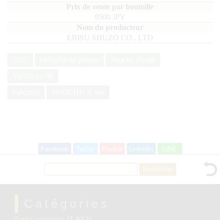
9500 JPY
EBISU SHUZO CO., LTD
2022
Médaille de platine
Shochu d'orge
Vieillis en fût
Fukuoka
SHOCHU X Inc
Facebook
Twitter
Pocket
LinkedIn
LINE
Rechercher :
Catégories
Saké japonais
(1 912)