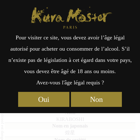
Kura Master Paris
Recherche
Kuramoto
Points de vente
Fr
日
Pour visiter ce site, vous devez avoir l’âge légal
an
本
KIRABOSHI
autorisé pour acheter ou consommer de l’alcool. S’il
n’existe pas de législation à cet égard dans votre pays,
çai
語
vous devez être âgé de 18 ans ou moins.
Avez-vous l'âge légal requis ?
Finalistes des Honkaku-shochu & Awamori 2022
s
Vieillis en fût (Shochu & Awamori) : Médaille de Platine
Oui
Non
2022
KIRABOSHI
煌星