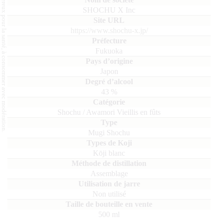
L'abus d'alcool est dangereux pour la santé, à consommer avec modération.
SHOCHU X Inc
https://www.shochu-x.jp/
Fukuoka
Japon
43
%
Shochu / Awamori Vieillis en fûts
Mugi Shochu
Kōji blanc
Assemblage
Non utilisé
500
ml