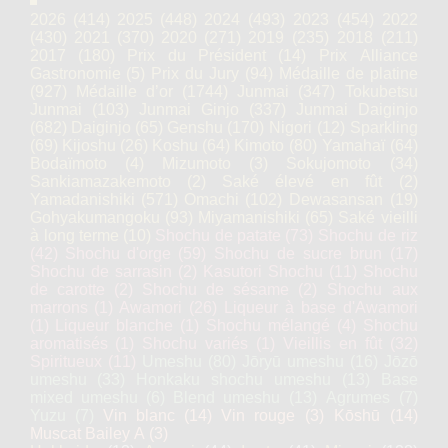
2026
(414)
2025
(448)
2024
(493)
2023
(454)
2022
(430)
2021
(370)
2020
(271)
2019
(235)
2018
(211)
2017
(180)
Prix du Président
(14)
Prix Alliance
Gastronomie
(5)
Prix du Jury
(94)
Médaille de platine
(927)
Médaille d’or
(1744)
Junmai
(347)
Tokubetsu
Junmai
(103)
Junmai Ginjo
(337)
Junmai Daiginjo
(682)
Daiginjo
(65)
Genshu
(170)
Nigori
(12)
Sparkling
(69)
Kijoshu
(26)
Koshu
(64)
Kimoto
(80)
Yamahaï
(64)
Bodaïmoto
(4)
Mizumoto
(3)
Sokujomoto
(34)
Sankiamazakemoto
(2)
Saké élevé en fût
(2)
Yamadanishiki
(571)
Omachi
(102)
Dewasansan
(19)
Gohyakumangoku
(93)
Miyamanishiki
(65)
Saké vieilli
à long terme
(10)
Shochu de patate
(73)
Shochu de riz
(42)
Shochu d'orge
(59)
Shochu de sucre brun
(17)
Shochu de sarrasin
(2)
Kasutori Shochu
(11)
Shochu
de carotte
(2)
Shochu de sésame
(2)
Shochu aux
marrons
(1)
Awamori
(26)
Liqueur à base d'Awamori
(1)
Liqueur blanche
(1)
Shochu mélangé
(4)
Shochu
aromatisés
(1)
Shochu variés
(1)
Vieillis en fût
(32)
Spiritueux
(11)
Umeshu
(80)
Jōryū umeshu
(16)
Jōzō
umeshu
(33)
Honkaku shochu umeshu
(13)
Base
mixed umeshu
(6)
Blend umeshu
(13)
Agrumes
(7)
Yuzu
(7)
Vin blanc
(14)
Vin rouge
(3)
Kōshū
(14)
Muscat Bailey A
(3)