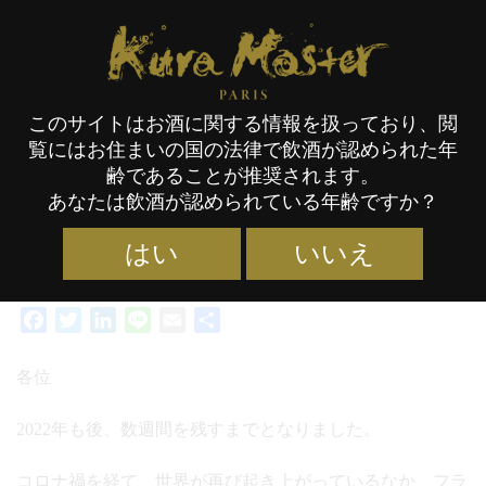
カテゴリー:
ニュースレター
Kura Master Paris
このサイトはお酒に関する情報を扱っており、閲
ニュースレター日本語版
覧にはお住まいの国の法律で飲酒が認められた年
齢であることが推奨されます。
あなたは飲酒が認められている年齢ですか？
はい
いいえ
カテゴリー :
ニュースレター
タグ :
PDF
15/12/2022
Facebook
Twitter
LinkedIn
Line
Email
共
有
各位
2022年も後、数週間を残すまでとなりました。
コロナ禍を経て、世界が再び起き上がっているなか、フラ