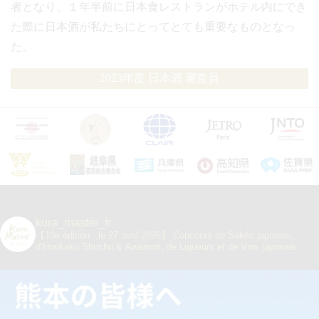
者となり、１年半前に日本食レストランがホテル内にでき
た際に日本酒が私たちにとってとても重要なものとなっ
た。
2023年度 日本酒 審査員
kura_master_fr
【10e édition : le 27 avril 2026】
Concours de Sakés japonais,
d’Honkaku Shochu & Awamori, de Liqueurs et de Vins japonais.