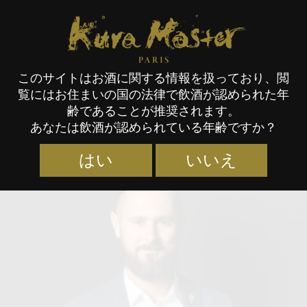
Kura Master Paris
このサイトはお酒に関する情報を扱っており、閲
覧にはお住まいの国の法律で飲酒が認められた年
審査員
齢であることが推奨されます。
あなたは飲酒が認められている年齢ですか？
はい
いいえ