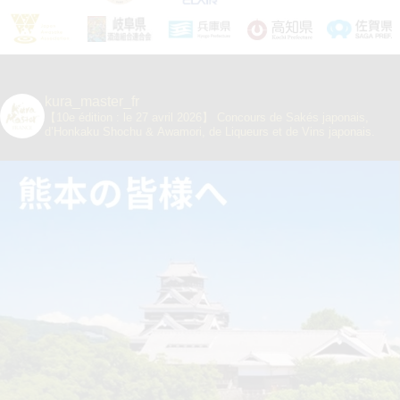
kura_master_fr
【10e édition : le 27 avril 2026】
Concours de Sakés japonais,
d’Honkaku Shochu & Awamori, de Liqueurs et de Vins japonais.