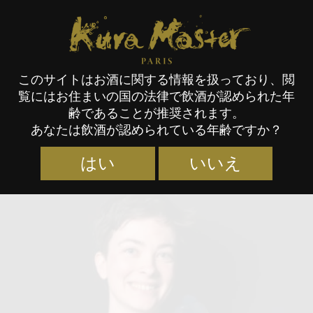
Kura Master Paris
このサイトはお酒に関する情報を扱っており、閲
覧にはお住まいの国の法律で飲酒が認められた年
審査員
齢であることが推奨されます。
あなたは飲酒が認められている年齢ですか？
はい
いいえ