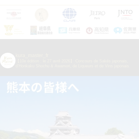
kura_master_fr
【10e édition : le 27 avril 2026】
Concours de Sakés japonais,
d’Honkaku Shochu & Awamori, de Liqueurs et de Vins japonais.