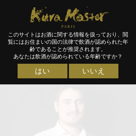
Kura Master Paris
このサイトはお酒に関する情報を扱っており、閲
覧にはお住まいの国の法律で飲酒が認められた年
審査員
齢であることが推奨されます。
あなたは飲酒が認められている年齢ですか？
はい
いいえ