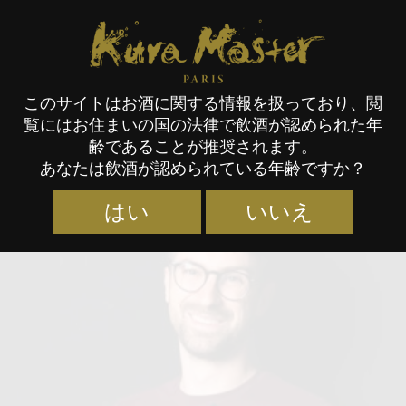
Kura Master Paris
このサイトはお酒に関する情報を扱っており、閲
覧にはお住まいの国の法律で飲酒が認められた年
審査員
齢であることが推奨されます。
あなたは飲酒が認められている年齢ですか？
はい
いいえ