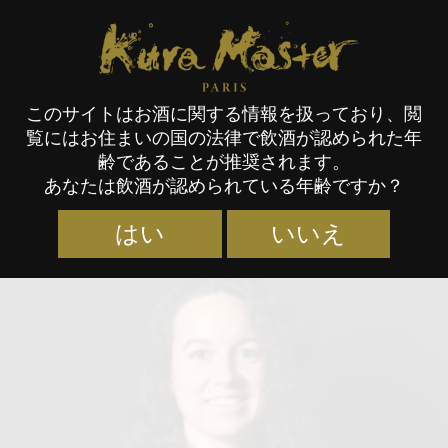
Kura Master Paris
このサイトはお酒に関する情報を扱っており、閲
覧にはお住まいの国の法律で飲酒が認められた年
審査員
齢であることが推奨されます。
あなたは飲酒が認められている年齢ですか？
はい
いいえ