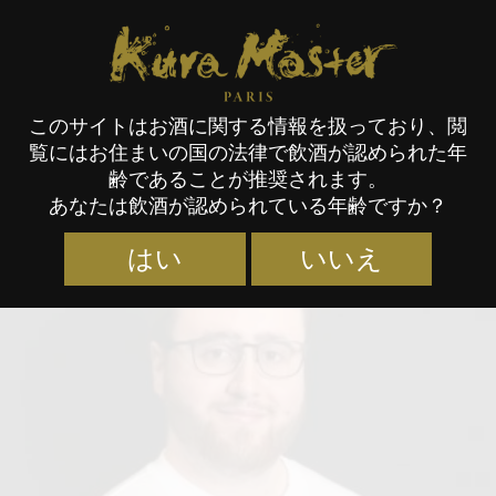
Kura Master Paris
このサイトはお酒に関する情報を扱っており、閲
覧にはお住まいの国の法律で飲酒が認められた年
審査員
齢であることが推奨されます。
あなたは飲酒が認められている年齢ですか？
はい
いいえ