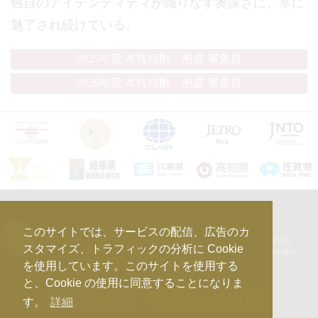
独自のアイデンティティが織りなす奥深さに、常に
魅了され続けている。
2025年度 本格焼酎・泡盛 審査員
2026年度 本格焼酎・泡盛 審査員
kura_master_fr
このサイトでは、サービスの配信、広告のカ
【10e édition : le 27 avril 2026】
Concours de Sakés japonais,
スタマイズ、トラフィックの分析に Cookie
d’Honkaku Shochu & Awamori, de Liqueurs et de Vins japonais.
を使用しています。このサイトを使用する
と、Cookie の使用に同意することになりま
さらに読み込む...
Instagram でフォロー
す。
詳細