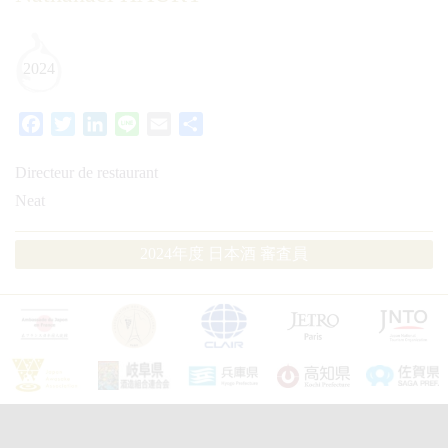
2024
Facebook
Twitter
LinkedIn
Line
Email
共
有
Directeur de restaurant
Neat
2024年度 日本酒 審査員