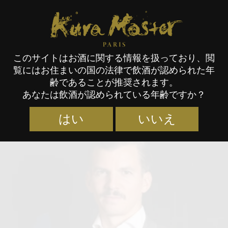
Kura Master Paris
このサイトはお酒に関する情報を扱っており、閲
覧にはお住まいの国の法律で飲酒が認められた年
審査員
齢であることが推奨されます。
あなたは飲酒が認められている年齢ですか？
はい
いいえ