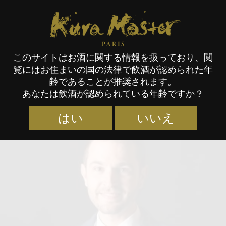
Kura Master Paris
このサイトはお酒に関する情報を扱っており、閲
覧にはお住まいの国の法律で飲酒が認められた年
審査員
齢であることが推奨されます。
あなたは飲酒が認められている年齢ですか？
はい
いいえ