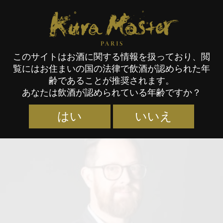
Kura Master Paris
このサイトはお酒に関する情報を扱っており、閲
覧にはお住まいの国の法律で飲酒が認められた年
審査員
齢であることが推奨されます。
あなたは飲酒が認められている年齢ですか？
はい
いいえ