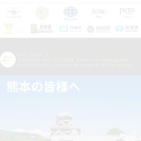
kura_master_fr
【10e édition : le 27 avril 2026】
Concours de Sakés japonais,
d’Honkaku Shochu & Awamori, de Liqueurs et de Vins japonais.