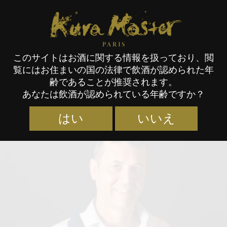
Kura Master Paris
このサイトはお酒に関する情報を扱っており、閲
覧にはお住まいの国の法律で飲酒が認められた年
審査員
齢であることが推奨されます。
あなたは飲酒が認められている年齢ですか？
はい
いいえ