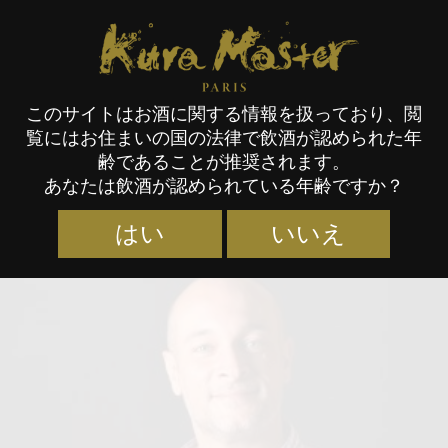
Kura Master Paris
このサイトはお酒に関する情報を扱っており、閲
覧にはお住まいの国の法律で飲酒が認められた年
審査員
齢であることが推奨されます。
あなたは飲酒が認められている年齢ですか？
はい
いいえ