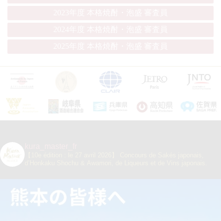
2023年度 本格焼酎・泡盛 審査員
2024年度 本格焼酎・泡盛 審査員
2025年度 本格焼酎・泡盛 審査員
kura_master_fr
【10e édition : le 27 avril 2026】
Concours de Sakés japonais,
d’Honkaku Shochu & Awamori, de Liqueurs et de Vins japonais.