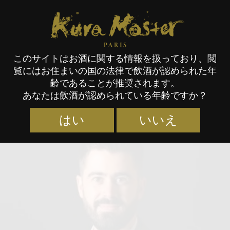
Kura Master Paris
このサイトはお酒に関する情報を扱っており、閲
覧にはお住まいの国の法律で飲酒が認められた年
審査員
齢であることが推奨されます。
あなたは飲酒が認められている年齢ですか？
はい
いいえ