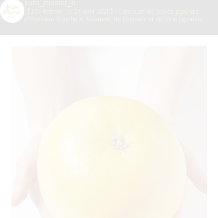
kura_master_fr
【10e édition : le 27 avril 2026】
Concours de Sakés japonais,
d’Honkaku Shochu & Awamori, de Liqueurs et de Vins japonais.