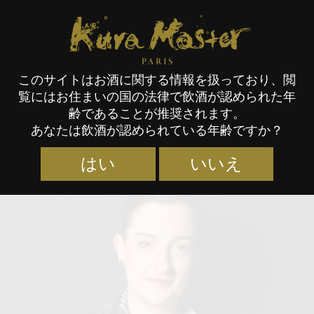
Kura Master Paris
このサイトはお酒に関する情報を扱っており、閲
覧にはお住まいの国の法律で飲酒が認められた年
審査員
齢であることが推奨されます。
あなたは飲酒が認められている年齢ですか？
はい
いいえ