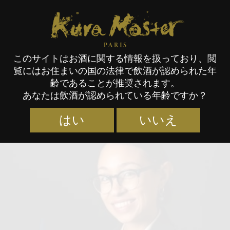
Kura Master Paris
このサイトはお酒に関する情報を扱っており、閲
覧にはお住まいの国の法律で飲酒が認められた年
審査員
齢であることが推奨されます。
あなたは飲酒が認められている年齢ですか？
はい
いいえ