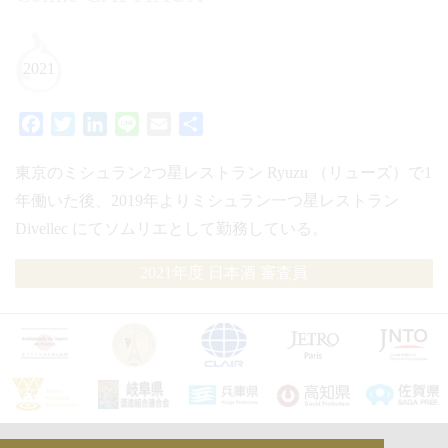
2021
Facebook
Twitter
LinkedIn
Line
Email
共
有
東京のミシュラン2つ星レストラン Ryuzu （リューズ）で1
年働いた後、2019年よりミシュラン一つ星レストラン
Divellec にてソムリエとして勤務している。
2021年度 日本酒 審査員