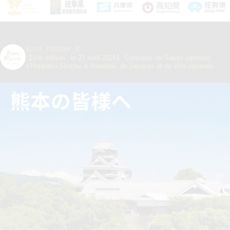
kura_master_fr
【10e édition : le 27 avril 2026】
Concours de Sakés japonais,
d’Honkaku Shochu & Awamori, de Liqueurs et de Vins japonais.