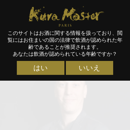
Kura Master Paris
このサイトはお酒に関する情報を扱っており、閲
覧にはお住まいの国の法律で飲酒が認められた年
審査員
齢であることが推奨されます。
あなたは飲酒が認められている年齢ですか？
はい
いいえ