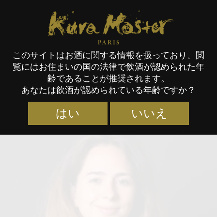
Kura Master Paris
このサイトはお酒に関する情報を扱っており、閲
覧にはお住まいの国の法律で飲酒が認められた年
審査員
齢であることが推奨されます。
あなたは飲酒が認められている年齢ですか？
はい
いいえ