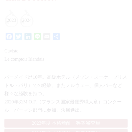
2023
2024
Facebook
Twitter
LinkedIn
Line
Email
共
有
Caviste
Le comptoir Irlandais
バーメイド歴10年。高級ホテル（メゾン・スーケ、ブリス
トル・パリ）での経験、またノルウェー、個人バーなど
様々な経験を持つ。
2020年のM.O.F.（フランス国家最優秀職人章）コンクー
ル、バーマン部門に参加、決勝進出。
2023年度 本格焼酎・泡盛 審査員