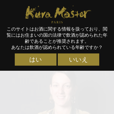
Kura Master Paris
このサイトはお酒に関する情報を扱っており、閲
覧にはお住まいの国の法律で飲酒が認められた年
審査員
齢であることが推奨されます。
あなたは飲酒が認められている年齢ですか？
はい
いいえ