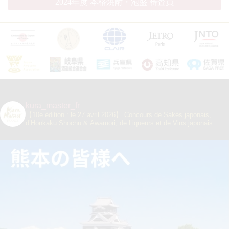
2024年度 本格焼酎・泡盛 審査員
kura_master_fr
【10e édition : le 27 avril 2026】
Concours de Sakés japonais,
d’Honkaku Shochu & Awamori, de Liqueurs et de Vins japonais.