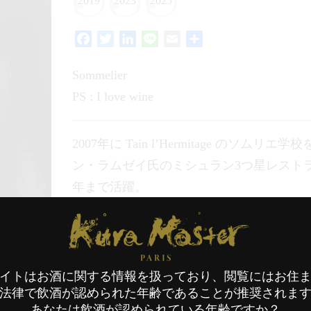
2019
2023
2025
Facebook
Twitter
LinkedIn
Line
Email
共
有
Sommelier
PS : I love wine
2007年に Tain l’Hermitage のソ
ン・ラムゼイ氏のミシュラン3つ星レストラ
年まで活躍。
2009年から2022年までワインカーブの
Kura Master Paris
会社の Delas Freres にてソムリエとして
2023年からはフリーのソムリエとして、ま
の開発に携わっている。
イトはお酒に関する情報を扱っており、閲覧にはお住
法律で飲酒が認められた年齢であることが推奨されま
2019年度 日本酒 
あなたは飲酒が認められている年齢ですか？