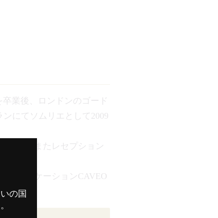
ムリエ学校を卒業後、ロンドンのゴード
ンにてソムリエとして2009
販売責任者、またレセプション
勤務。
たアプリケーションCAVEO
まいの国
す。
審査員