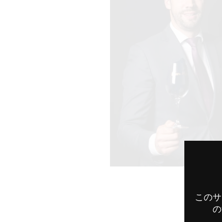
このサ
の