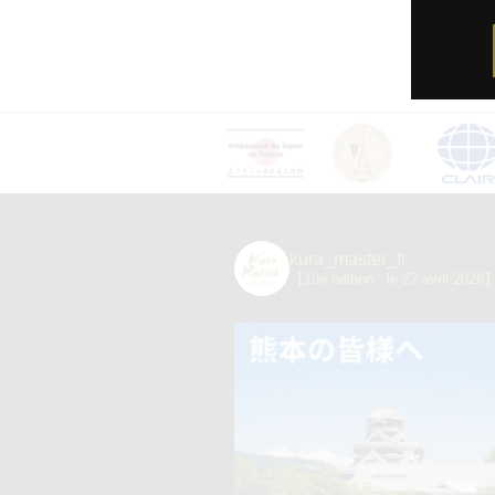
kura_master_fr
【10e édition : le 27 avril 2026